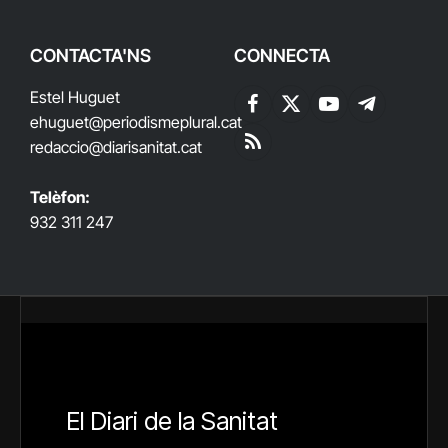
CONTACTA'NS
CONNECTA
Estel Huguet
Facebook
X
YouTube
Telegram
ehuguet
@periodismeplural.cat
(Twitter)
redaccio@diarisanitat.cat
RSS
Telèfon:
932 311 247