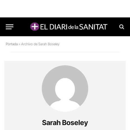
Portada
»
Archivo de Sarah Boseley
Sarah Boseley