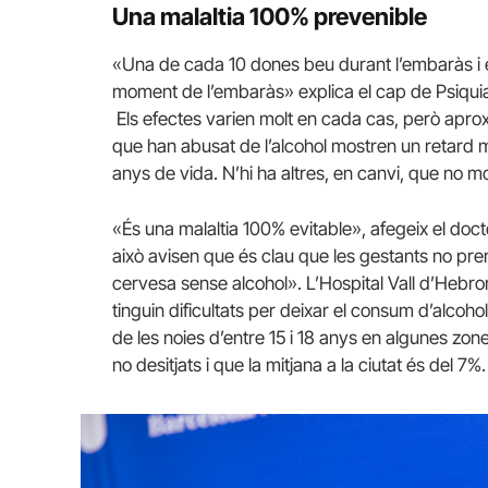
Una malaltia 100% prevenible
«Una de cada 10 dones beu durant l’embaràs i e
moment de l’embaràs» explica el cap de Psiqui
Els efectes varien molt en cada cas, però apr
que han abusat de l’alcohol mostren un retard 
anys de vida. N’hi ha altres, en canvi, que no mo
«És una malaltia 100% evitable», afegeix el doc
això avisen que és clau que les gestants no pren
cervesa sense alcohol». L’Hospital Vall d’Hebr
tinguin dificultats per deixar el consum d’alcoh
de les noies d’entre 15 i 18 anys en algunes zo
no desitjats i que la mitjana a la ciutat és del 7%.