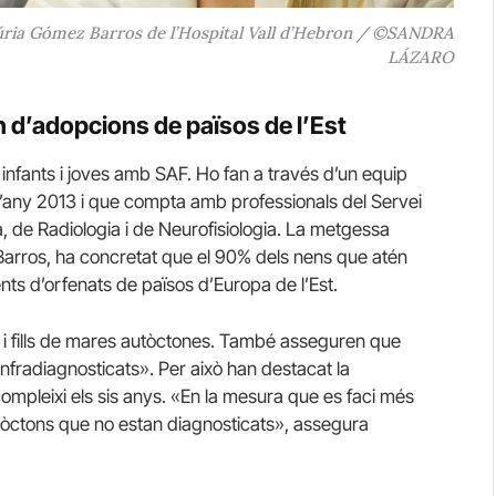
úria Gómez Barros de l’Hospital Vall d’Hebron / ©SANDRA
LÁZARO
 d’adopcions de països de l’Est
infants i joves amb SAF. Ho fan a través d’un equip
 l’any 2013 i que compta amb professionals del Servei
a, de Radiologia i de Neurofisiologia. La metgessa
 Barros, ha concretat que el 90% dels nens que atén
nts d’orfenats de països d’Europa de l’Est.
 i fills de mares autòctones. També asseguren que
nfradiagnosticats». Per això han destacat la
compleixi els sis anys. «En la mesura que es faci més
òctons que no estan diagnosticats», assegura