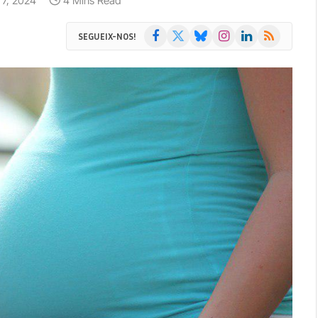
o 7, 2024
4 Mins Read
Facebook
X
Bluesky
Instagram
LinkedIn
RSS
SEGUEIX-NOS!
(Twitter)