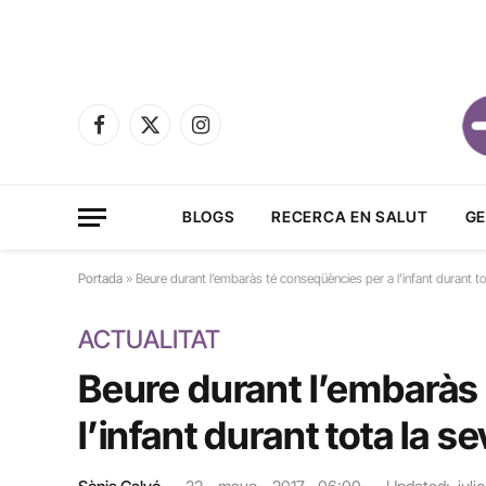
Facebook
X
Instagram
(Twitter)
BLOGS
RECERCA EN SALUT
GE
Portada
»
Beure durant l’embaràs té conseqüències per a l’infant durant to
ACTUALITAT
Beure durant l’embaràs
l’infant durant tota la s