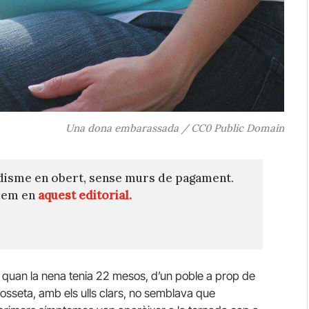
Una dona embarassada / CC0 Public Domain
disme en obert, sense murs de pagament.
quem en
aquest editorial.
, quan la nena tenia 22 mesos, d’un poble a prop de
osseta, amb els ulls clars, no semblava que