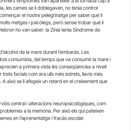
s primers símptomes van aparèixer a la tornada cap a
, les cames se li doblegaven, no tenia control
a començar el nostre pelegrinatge per saber què li
 molts metges i psicòlegs, però sense trobar què li
’Hebron ho van saber: la Zínia tenia Síndrome de
d’alcohol de la mare durant l’embaràs. Les
 dosi consumida, del temps que va consumir la mare i
precien a primera vista les conseqüències a nivell
trets facials com ara ulls més estrets, llavis més
s. A això se li afegeix un retard en el creixement que
viós central i alteracions neuropsicològiques, com
ó i problemes a la memòria. Per això els qui pateixen
mes en l’aprenentatge i fracàs escolar.