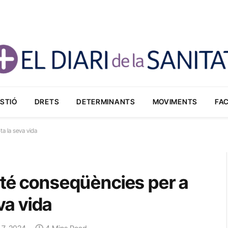
STIÓ
DRETS
DETERMINANTS
MOVIMENTS
FA
ta la seva vida
 té conseqüències per a
eva vida