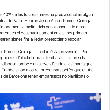
l 40% de les futures mares ha pres alcohol en algun
atria del Vall d’Hebron Josep Antoni Ramos-Quiroga.
oximadament la meitat dels nens nascuts de mares
marcat en el desenvolupament en els tres primers
stren signes fins a l’edat preescolar o escolar.
tor Ramos-Quiroga. «La clau és la prevenció». Per
guin res d’alcohol durant l’embaràs, «ni tan sols
on disposa també d’un servei d’ajuda a les mares que
ol. També s’han mostrat preocupats pel fet que el 14%
nes de Barcelona tenen embarassos no planificats o