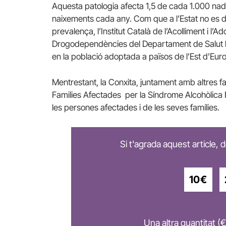
Aquesta patologia afecta 1,5 de cada 1.000 nado
naixements cada any. Com que a l’Estat no es 
prevalença, l’Institut Català de l’Acolliment i l’
Drogodependències del Departament de Salut h
en la població adoptada a països de l’Est d’Eur
Mentrestant, la Conxita, juntament amb altres fa
Families Afectades per la Síndrome Alcohòlica Fe
les persones afectades i de les seves famílies.
Si t'agrada aquest article,
10€
Una altra quantitat (€