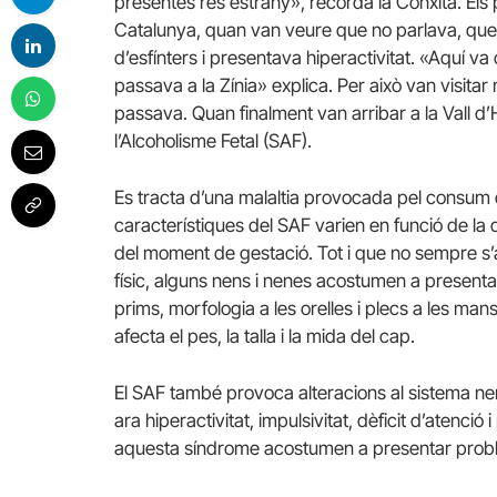
presentés res estrany», recorda la Conxita. El
Catalunya, quan van veure que no parlava, queia
d’esfínters i presentava hiperactivitat. «Aquí v
passava a la Zínia» explica. Per això van visitar
passava. Quan finalment van arribar a la Vall d
l’Alcoholisme Fetal (SAF).
Es tracta d’una malaltia provocada pel consum 
característiques del SAF varien en funció de la
del moment de gestació. Tot i que no sempre s’a
físic, alguns nens i nenes acostumen a presentar 
prims, morfologia a les orelles i plecs a les man
afecta el pes, la talla i la mida del cap.
El SAF també provoca alteracions al sistema ner
ara hiperactivitat, impulsivitat, dèficit d’atenci
aquesta síndrome acostumen a presentar proble