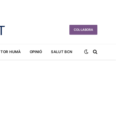
COL·LABORA
CTOR HUMÀ
OPINIÓ
SALUT BCN