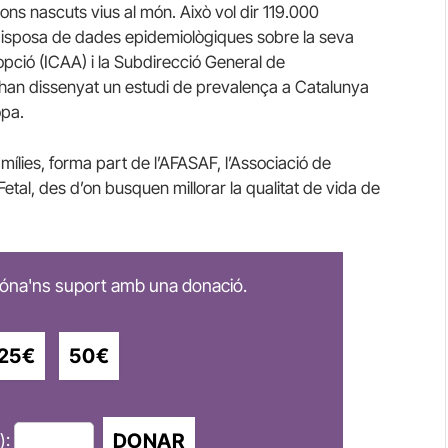
ns nascuts vius al món. Això vol dir 119.000
disposa de dades epidemiològiques sobre la seva
Adopció (ICAA) i la Subdirecció General de
an dissenyat un estudi de prevalença a Catalunya
opa.
mílies, forma part de l’AFASAF, l’Associació de
tal, des d’on busquen millorar la qualitat de vida de
 dóna'ns suport amb una donació.
25€
50€
DONAR
):