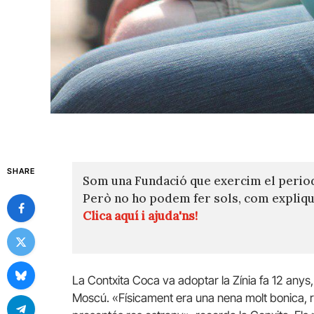
SHARE
Som una Fundació que exercim el perio
Però no ho podem fer sols, com expli
Clica aquí i ajuda'ns!
La Contxita Coca va adoptar la Zínia fa 12 anys
Moscú. «Físicament era una nena molt bonica, r