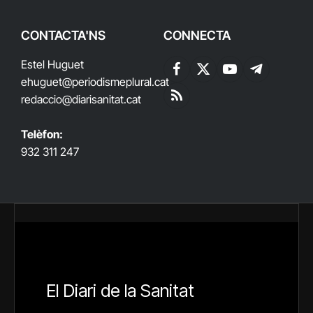
CONTACTA'NS
CONNECTA
Estel Huguet
Facebook
X
YouTube
Telegram
ehuguet
@periodismeplural.cat
(Twitter)
redaccio@diarisanitat.cat
RSS
Telèfon:
932 311 247