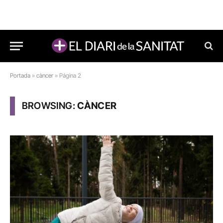
Portada
»
càncer
»
Página 2
BROWSING:
CÀNCER