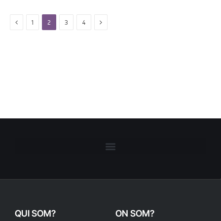
Previous
Next
1
2
3
4
QUI SOM?
ON SOM?