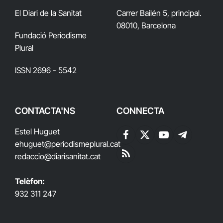
El Diari de la Sanitat
Carrer Bailén 5, principal.
08010, Barcelona
Fundació Periodisme
Plural
ISSN 2696 - 5542
CONTACTA'NS
CONNECTA
Estel Huguet
Facebook
X
YouTube
Telegram
ehuguet
@periodismeplural.cat
(Twitter)
redaccio@diarisanitat.cat
RSS
Telèfon:
932 311 247