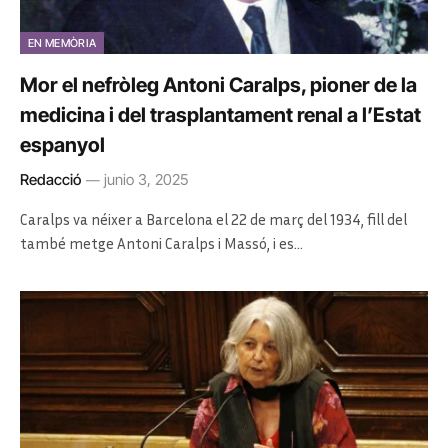
EN MEMÒRIA
Mor el nefròleg Antoni Caralps, pioner de la
medicina i del trasplantament renal a l’Estat
espanyol
Redacció
junio 3, 2025
Caralps va néixer a Barcelona el 22 de març del 1934, fill del
també metge Antoni Caralps i Massó, i es…