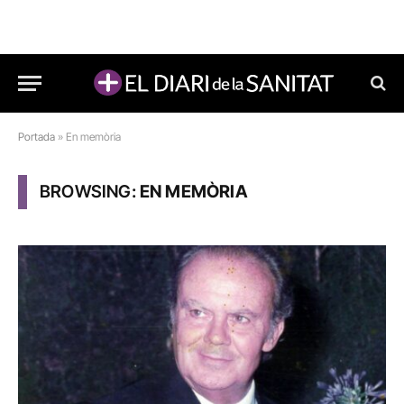
Portada
»
En memòria
BROWSING:
EN MEMÒRIA