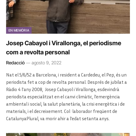
EN MEMÒRIA
Josep Cabayol i Virallonga, el periodisme
com a revolta personal
Redacció
agosto 9, 2022
Nat el 5/6/52 a Barcelona, i resident a Cardedeu, el Pep, és un
periodista fet a cop de revolta personal. Després de jubilat a
Ràdio 4 l’any 2008, Josep Cabayol i Virallonga, esdevindrà
periodista especialitzat en el canvi climàtic, l’emergència
ambiental i social, la salut planetària, la crisi energètica i de
materials, i el decreixement. Col·laborador freqüent de
CatalunyaPlural, va morir ahir a l’edat setanta anys.