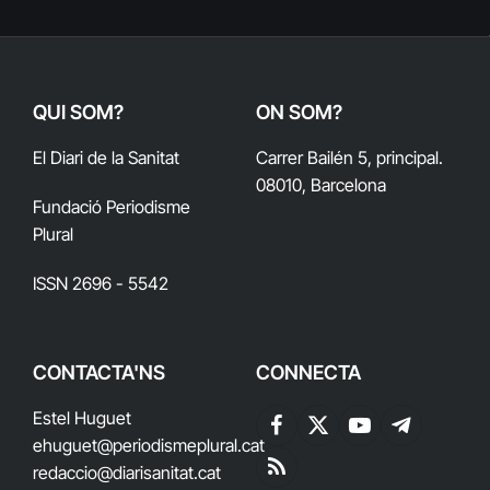
QUI SOM?
ON SOM?
El Diari de la Sanitat
Carrer Bailén 5, principal.
08010, Barcelona
Fundació Periodisme
Plural
ISSN 2696 - 5542
CONTACTA'NS
CONNECTA
Estel Huguet
Facebook
X
YouTube
Telegram
ehuguet
@periodismeplural.cat
(Twitter)
redaccio@diarisanitat.cat
RSS