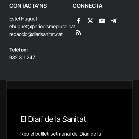
CONTACTA'NS
CONNECTA
Estel Huguet
Facebook
X
YouTube
Telegram
ehuguet
@periodismeplural.cat
(Twitter)
redaccio@diarisanitat.cat
RSS
Telèfon:
932 311 247