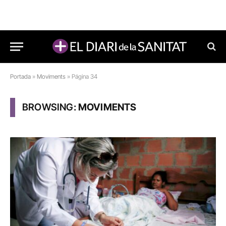
Portada
»
Moviments
»
Página 34
BROWSING:
MOVIMENTS