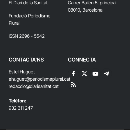
El Diari de la Sanitat
Carrer Bailén 5, principal.
08010, Barcelona
Fundació Periodisme
Plural
ISSN 2696 - 5542
CONTACTA'NS
CONNECTA
Estel Huguet
Facebook
X
YouTube
Telegram
ehuguet
@periodismeplural.cat
(Twitter)
redaccio@diarisanitat.cat
RSS
Telèfon:
932 311 247