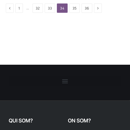
Previous
Next
…
1
32
33
34
35
36
QUI SOM?
ON SOM?