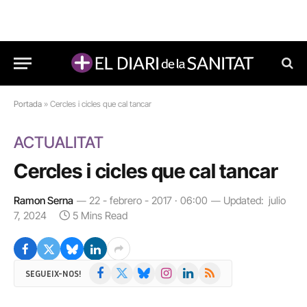
Portada
»
Cercles i cicles que cal tancar
ACTUALITAT
Cercles i cicles que cal tancar
Ramon Serna
22 - febrero - 2017 · 06:00
Updated:
julio
7, 2024
5 Mins Read
Facebook
X
Bluesky
Instagram
LinkedIn
RSS
SEGUEIX-NOS!
(Twitter)