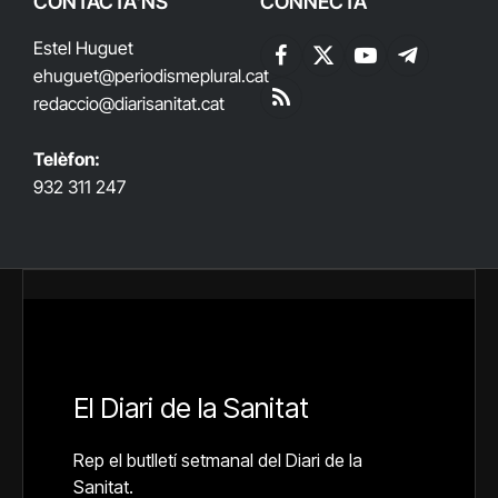
CONTACTA'NS
CONNECTA
Estel Huguet
Facebook
X
YouTube
Telegram
ehuguet
@periodismeplural.cat
(Twitter)
redaccio@diarisanitat.cat
RSS
Telèfon:
932 311 247