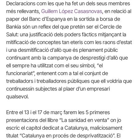
Declaracions com les que ha fet un dels seus membres
més rellevants,
Guillem López Casasnovas
, en relació al
paper del Banc d’Espanya en la sortida a borsa de
Bankia són un reflex del que pretén ser el Cercle de
Salut: una justificació dels poders fàctics mitjançant la
mitificació de conceptes tan eteris com les raons d’estat
i una desmitificació d’allò que és plenament públic
continuant amb la campanya de desprestigi d’allò que
ell sempre ha utilitzat com el seu símbol, “el
funcionariat”, entenent com a tal el conjunt de
treballadors i treballadores públiques que ell voldria que
continuessin subjectes al plaer d’un empresari
qualsevol.
Entre el 13 i el 17 de març farem les 5 primeres
presentacions del llibre “La sanidad en venta” on jo
escric el capítol dedicat a Catalunya, maliciosament
titulat “Catalunya en procés de desprivatització”. El