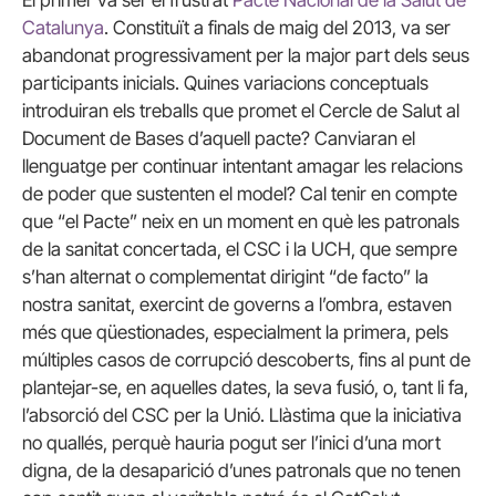
Catalunya
. Constituït a finals de maig del 2013, va ser
abandonat progressivament per la major part dels seus
participants inicials. Quines variacions conceptuals
introduiran els treballs que promet el Cercle de Salut al
Document de Bases d’aquell pacte? Canviaran el
llenguatge per continuar intentant amagar les relacions
de poder que sustenten el model? Cal tenir en compte
que “el Pacte” neix en un moment en què les patronals
de la sanitat concertada, el CSC i la UCH, que sempre
s’han alternat o complementat dirigint “de facto” la
nostra sanitat, exercint de governs a l’ombra, estaven
més que qüestionades, especialment la primera, pels
múltiples casos de corrupció descoberts, fins al punt de
plantejar-se, en aquelles dates, la seva fusió, o, tant li fa,
l’absorció del CSC per la Unió. Llàstima que la iniciativa
no quallés, perquè hauria pogut ser l’inici d’una mort
digna, de la desaparició d’unes patronals que no tenen