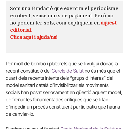
Som una Fundació que exercim el periodisme
en obert, sense murs de pagament. Però no
ho podem fer sols, com expliquem en
aquest
editorial.
Clica aquí i ajuda'ns!
Per molt de bombo i platerets que se li vulgui donar, la
recent constitució del
Cercle de Salut
no és més que el
quart dels recents intents dels “grups d’interès” del
model sanitari català d’invisibilitzar els moviments
socials han posat seriosament en qüestió aquest model,
de frenar les fonamentades crítiques que se li fan i
d’impedir un procés constituent participatiu que hauria
de canviar-lo.
El primer va ser el frustrat
Pacte Nacional de la Salut de