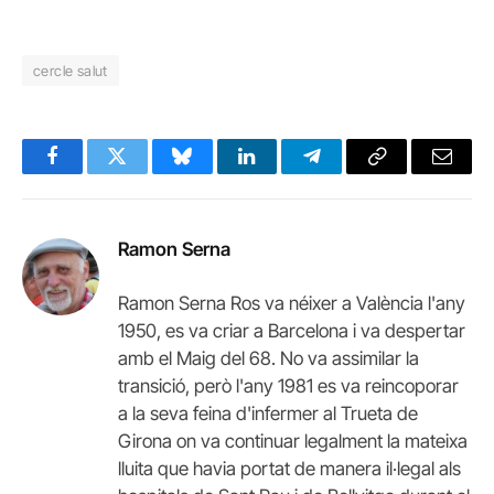
cercle salut
Facebook
Twitter
Bluesky
LinkedIn
Telegram
Copy
Email
Link
Ramon Serna
Ramon Serna Ros va néixer a València l'any
1950, es va criar a Barcelona i va despertar
amb el Maig del 68. No va assimilar la
transició, però l'any 1981 es va reincoporar
a la seva feina d'infermer al Trueta de
Girona on va continuar legalment la mateixa
lluita que havia portat de manera il·legal als