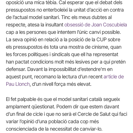
oposició una mica tèbia. Cal esperar que el debat dels
pressupostos no enterboleixi la unitat d’acció en contra
de l’actual model sanitari. Tinc els meus dubtes al
respecte, atesa la insultant
obsessió de Joan Coscubiela
cap a les persones que intentem l’únic canvi possible.
La seva opinió en relació a la posició de la CUP sobre
els pressupostos és tota una mostra de cinisme, quan
les forces polítiques i sindicals que ell ha representat
han pactat condicions molt més lesives per a qui pretén
defensar. Davant la impossibilitat d’estendre’m en
aquest punt, recomano la lectura d’un recent
article de
Pau Llonch
, d’un nivell força més elevat.
El fet palpable és que el model sanitari català segueix
amplament qüestionat. Podem dir que estem davant
d’un final de cicle i que no serà el Cercle de Salut qui faci
variar l’opinió d’una població cada cop més
conscienciada de la necessitat de canviar-lo.