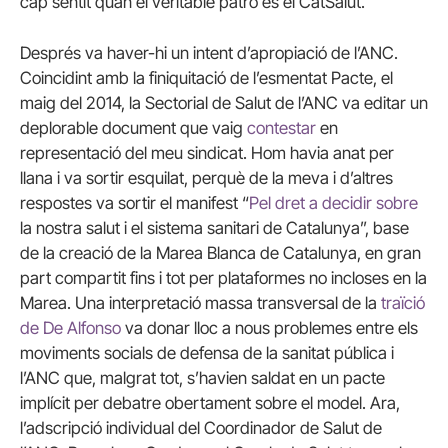
cap sentit quan el veritable patró és el CatSalut.
Després va haver-hi un intent d’apropiació de l’ANC.
Coincidint amb la finiquitació de l’esmentat Pacte, el
maig del 2014, la Sectorial de Salut de l’ANC va editar un
deplorable document que vaig
contestar
en
representació del meu sindicat. Hom havia anat per
llana i va sortir esquilat, perquè de la meva i d’altres
respostes va sortir el manifest “
Pel dret a decidir sobre
la nostra salut i el sistema sanitari de Catalunya”, base
de la creació de la Marea Blanca de Catalunya, en gran
part compartit fins i tot per plataformes no incloses en la
Marea. Una interpretació massa transversal de la
traïció
de De Alfonso
va donar lloc a nous problemes entre els
moviments socials de defensa de la sanitat pública i
l’ANC que, malgrat tot, s’havien saldat en un pacte
implícit per debatre obertament sobre el model. Ara,
l’adscripció individual del Coordinador de Salut de