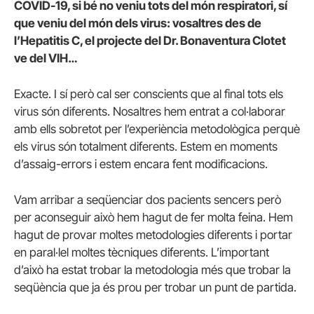
COVID-19, si bé no veniu tots del món respiratori, sí
que veniu del món dels virus: vosaltres des de
l’Hepatitis C, el projecte del Dr. Bonaventura Clotet
ve del VIH…
Exacte. I sí però cal ser conscients que al final tots els
virus són diferents. Nosaltres hem entrat a col·laborar
amb ells sobretot per l’experiència metodològica perquè
els virus són totalment diferents. Estem en moments
d’assaig-errors i estem encara fent modificacions.
Vam arribar a seqüenciar dos pacients sencers però
per aconseguir això hem hagut de fer molta feina. Hem
hagut de provar moltes metodologies diferents i portar
en paral·lel moltes tècniques diferents. L’important
d’això ha estat trobar la metodologia més que trobar la
seqüència que ja és prou per trobar un punt de partida.