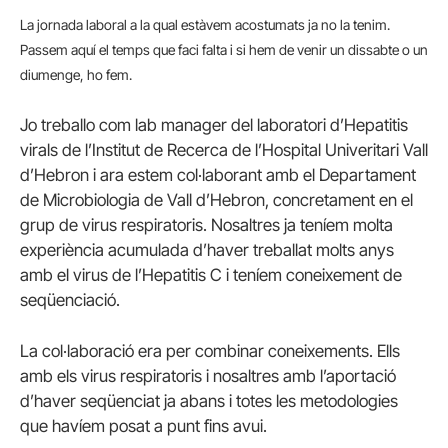
La jornada laboral a la qual estàvem acostumats ja no la tenim.
Passem aquí el temps que faci falta i si hem de venir un dissabte o un
diumenge, ho fem.
Jo treballo com lab manager del laboratori d’Hepatitis
virals de l’Institut de Recerca de l’Hospital Univeritari Vall
d’Hebron i ara estem col·laborant amb el Departament
de Microbiologia de Vall d’Hebron, concretament en el
grup de virus respiratoris. Nosaltres ja teníem molta
experiència acumulada d’haver treballat molts anys
amb el virus de l’Hepatitis C i teníem coneixement de
seqüenciació.
La col·laboració era per combinar coneixements. Ells
amb els virus respiratoris i nosaltres amb l’aportació
d’haver seqüenciat ja abans i totes les metodologies
que havíem posat a punt fins avui.