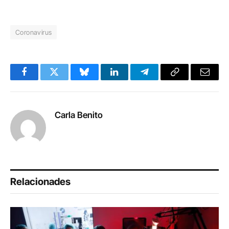
Coronavirus
Facebook
Twitter
Bluesky
LinkedIn
Telegram
Copy
Email
Link
Carla Benito
Relacionades