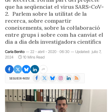
que ha seqüenciat el virus SARS-CoV-
2. Parlem sobre la utilitat de la
recerca, sobre compartir
coneixements, sobre la col·laboració
entre grups i sobre com ha canviat el
dia a dia dels investigadors científics
Carla Benito
22 - abril - 2020 · 06:30
Updated:
julio 7,
2024
10 Mins Read
Facebook
X
Bluesky
Instagram
LinkedIn
RSS
SEGUEIX-NOS!
(Twitter)