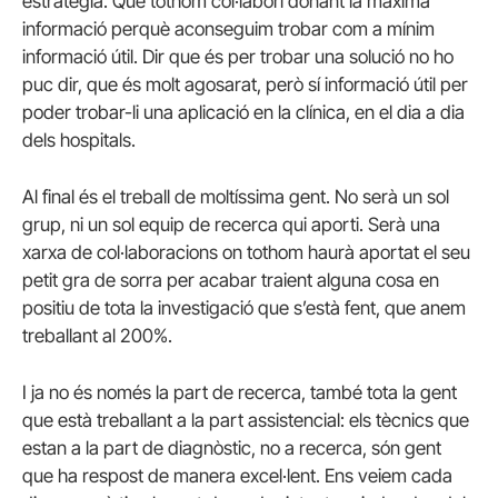
estratègia. Que tothom col·labori donant la màxima
informació perquè aconseguim trobar com a mínim
informació útil. Dir que és per trobar una solució no ho
puc dir, que és molt agosarat, però sí informació útil per
poder trobar-li una aplicació en la clínica, en el dia a dia
dels hospitals.
Al final és el treball de moltíssima gent. No serà un sol
grup, ni un sol equip de recerca qui aporti. Serà una
xarxa de col·laboracions on tothom haurà aportat el seu
petit gra de sorra per acabar traient alguna cosa en
positiu de tota la investigació que s’està fent, que anem
treballant al 200%.
I ja no és només la part de recerca, també tota la gent
que està treballant a la part assistencial: els tècnics que
estan a la part de diagnòstic, no a recerca, són gent
que ha respost de manera excel·lent. Ens veiem cada