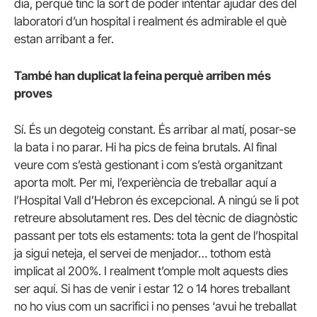
dia, perquè tinc la sort de poder intentar ajudar des del
laboratori d’un hospital i realment és admirable el què
estan arribant a fer.
També han duplicat la feina perquè arriben més
proves
Sí. És un degoteig constant. És arribar al matí, posar-se
la bata i no parar. Hi ha pics de feina brutals. Al final
veure com s’està gestionant i com s’està organitzant
aporta molt. Per mi, l’experiència de treballar aquí a
l’Hospital Vall d’Hebron és excepcional. A ningú se li pot
retreure absolutament res. Des del tècnic de diagnòstic
passant per tots els estaments: tota la gent de l’hospital
ja sigui neteja, el servei de menjador… tothom està
implicat al 200%. I realment t’omple molt aquests dies
ser aquí. Si has de venir i estar 12 o 14 hores treballant
no ho vius com un sacrifici i no penses ‘avui he treballat