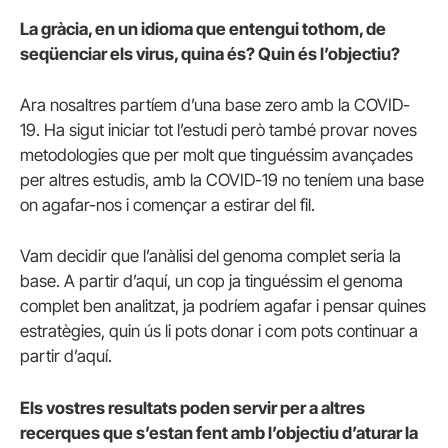
La gràcia, en un idioma que entengui tothom, de
seqüenciar els virus, quina és? Quin és l’objectiu?
Ara nosaltres partíem d’una base zero amb la COVID-
19. Ha sigut iniciar tot l’estudi però també provar noves
metodologies que per molt que tinguéssim avançades
per altres estudis, amb la COVID-19 no teníem una base
on agafar-nos i començar a estirar del fil.
Vam decidir que l’anàlisi del genoma complet seria la
base. A partir d’aquí, un cop ja tinguéssim el genoma
complet ben analitzat, ja podríem agafar i pensar quines
estratègies, quin ús li pots donar i com pots continuar a
partir d’aquí.
Els vostres resultats poden servir per a altres
recerques que s’estan fent amb l’objectiu d’aturar la