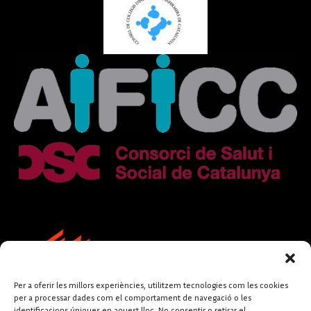
Per a oferir les millors experiències, utilitzem tecnologies com les cookies
per a processar dades com el comportament de navegació o les
identificacions úniques en aquest lloc. No consentir o retirar el