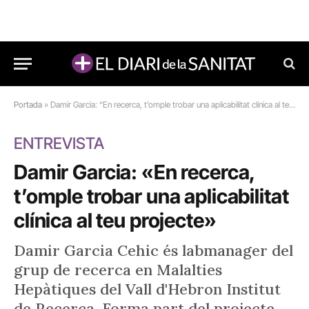
Portada
»
Damir Garcia: “En recerca, t’omple trobar una aplicabilitat clínica al teu projecte”
ENTREVISTA
Damir Garcia: «En recerca,
t’omple trobar una aplicabilitat
clínica al teu projecte»
Damir Garcia Cehic és labmanager del
grup de recerca en Malalties
Hepàtiques del Vall d'Hebron Institut
de Recerca. Forma part del projecte