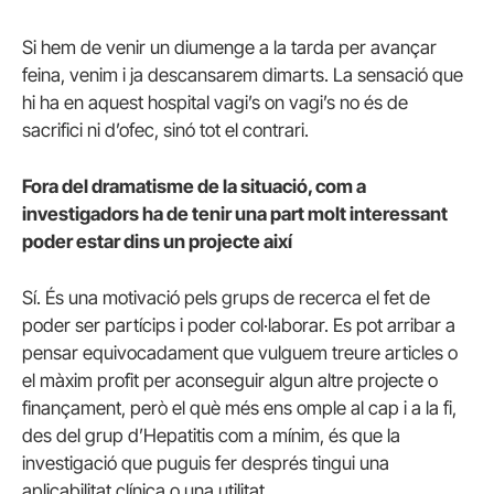
Si hem de venir un diumenge a la tarda per avançar
feina, venim i ja descansarem dimarts. La sensació que
hi ha en aquest hospital vagi’s on vagi’s no és de
sacrifici ni d’ofec, sinó tot el contrari.
Fora del dramatisme de la situació, com a
investigadors ha de tenir una part molt interessant
poder estar dins un projecte així
Sí. És una motivació pels grups de recerca el fet de
poder ser partícips i poder col·laborar. Es pot arribar a
pensar equivocadament que vulguem treure articles o
el màxim profit per aconseguir algun altre projecte o
finançament, però el què més ens omple al cap i a la fi,
des del grup d’Hepatitis com a mínim, és que la
investigació que puguis fer després tingui una
aplicabilitat clínica o una utilitat.