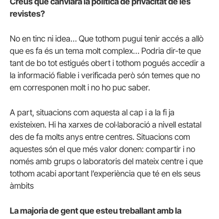
Creus que canviarà la política de privacitat de les
revistes?
No en tinc ni idea… Que tothom pugui tenir accés a allò
que es fa és un tema molt complex… Podria dir-te que
tant de bo tot estigués obert i tothom pogués accedir a
la informació fiable i verificada però són temes que no
em corresponen molt i no ho puc saber.
A part, situacions com aquesta al cap i a la fi ja
existeixen. Hi ha xarxes de col·laboració a nivell estatal
des de fa molts anys entre centres. Situacions com
aquestes són el que més valor donen: compartir i no
només amb grups o laboratoris del mateix centre i que
tothom acabi aportant l’experiència que té en els seus
àmbits
La majoria de gent que esteu treballant amb la