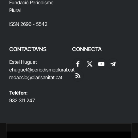
Fundació Periodisme
Plural
ISSN 2696 - 5542
CONTACTA'NS
CONNECTA
Estel Huguet
Facebook
X
YouTube
Telegram
ehuguet
@periodismeplural.cat
(Twitter)
redaccio@diarisanitat.cat
RSS
Telèfon:
932 311 247