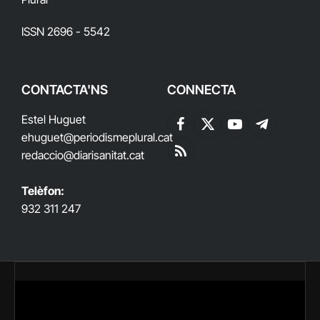
ISSN 2696 - 5542
CONTACTA'NS
CONNECTA
Estel Huguet
Facebook
X
YouTube
Telegram
ehuguet
@periodismeplural.cat
(Twitter)
redaccio@diarisanitat.cat
RSS
Telèfon:
932 311 247