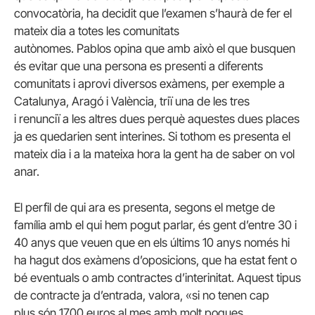
convocatòria, ha decidit que l’examen s’haurà de fer el
mateix dia a totes les comunitats
autònomes. Pablos opina que amb això el que busquen
és evitar que una persona es presenti a diferents
comunitats i aprovi diversos exàmens, per exemple a
Catalunya, Aragó i València, triï una de les tres
i renunciï a les altres dues perquè aquestes dues places
ja es quedarien sent interines. Si tothom es presenta el
mateix dia i a la mateixa hora la gent ha de saber on vol
anar.
El perfil de qui ara es presenta, segons el metge de
família amb el qui hem pogut parlar, és gent d’entre 30 i
40 anys que veuen que en els últims 10 anys només hi
ha hagut dos exàmens d’oposicions, que ha estat fent o
bé eventuals o amb contractes d’interinitat. Aquest tipus
de contracte ja d’entrada, valora, «si no tenen cap
plus són 1700 euros al mes amb molt poques