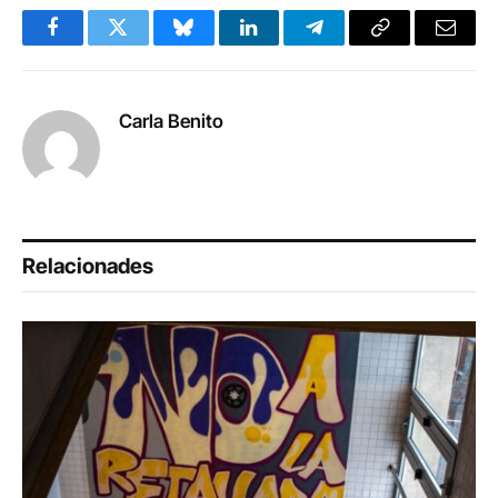
Facebook
Twitter
Bluesky
LinkedIn
Telegram
Copy
Email
Link
Carla Benito
Relacionades