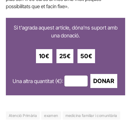
possibilitats que et facin fixe».
Si t'agrada aquest article, dóna'ns suport amb
una donació.
10€
25€
50€
DONAR
Una altra quantitat (€):
Atenció Primària
examen
medicina familiar i comunitària