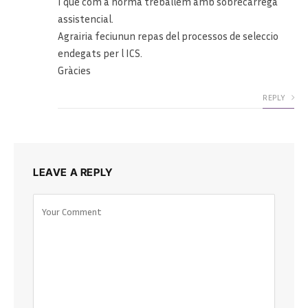
I que com a norma treballem amb sobrecàrrega
assistencial.
Agrairia feciunun repas del processos de seleccio
endegats per l ICS.
Gràcies
REPLY
LEAVE A REPLY