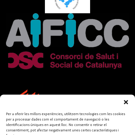
Per a oferir les millors experiències, utilitzem tecnologies com les cookies
per a processar dades com el comportament de navegació o les
identificacions úniques en aquest lloc. No consentir o retirar el
consentiment, pot afectar negativament unes certes característiques i