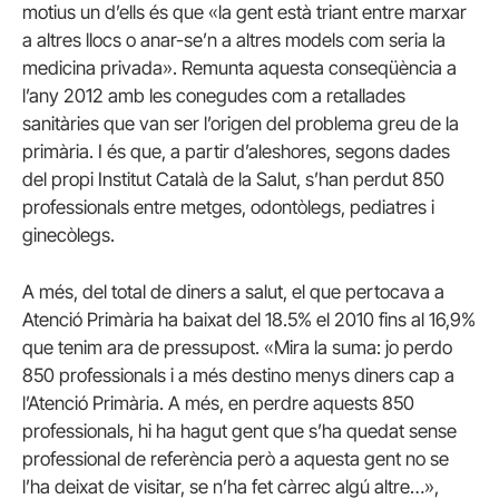
motius un d’ells és que «la gent està triant entre marxar
a altres llocs o anar-se’n a altres models com seria la
medicina privada». Remunta aquesta conseqüència a
l’any 2012 amb les conegudes com a retallades
sanitàries que van ser l’origen del problema greu de la
primària. I és que, a partir d’aleshores, segons dades
del propi Institut Català de la Salut, s’han perdut 850
professionals entre metges, odontòlegs, pediatres i
ginecòlegs.
A més, del total de diners a salut, el que pertocava a
Atenció Primària ha baixat del 18.5% el 2010 fins al 16,9%
que tenim ara de pressupost. «Mira la suma: jo perdo
850 professionals i a més destino menys diners cap a
l’Atenció Primària. A més, en perdre aquests 850
professionals, hi ha hagut gent que s’ha quedat sense
professional de referència però a aquesta gent no se
l’ha deixat de visitar, se n’ha fet càrrec algú altre…»,