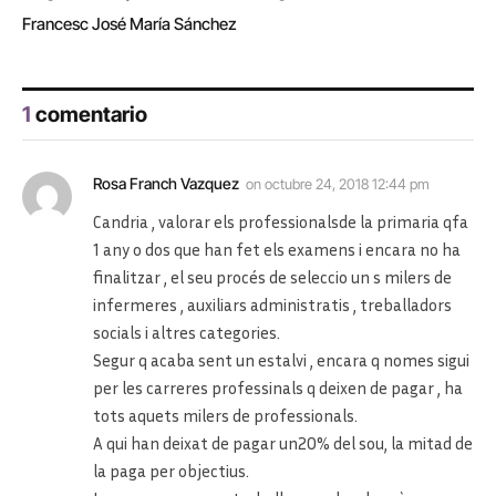
Francesc José María Sánchez
1
comentario
Rosa Franch Vazquez
on
octubre 24, 2018 12:44 pm
Candria , valorar els professionalsde la primaria qfa
1 any o dos que han fet els examens i encara no ha
finalitzar , el seu procés de seleccio un s milers de
infermeres , auxiliars administratis , treballadors
socials i altres categories.
Segur q acaba sent un estalvi , encara q nomes sigui
per les carreres professinals q deixen de pagar , ha
tots aquets milers de professionals.
A qui han deixat de pagar un20% del sou, la mitad de
la paga per objectius.