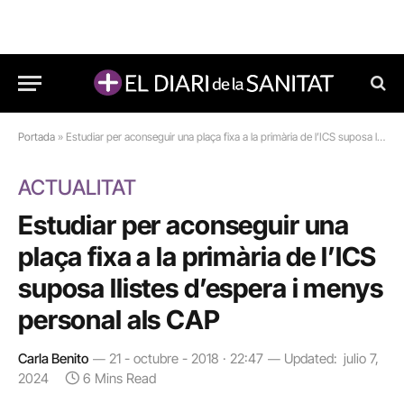
Portada
»
Estudiar per aconseguir una plaça fixa a la primària de l’ICS suposa llistes d’espera i menys personal als CAP
ACTUALITAT
Estudiar per aconseguir una
plaça fixa a la primària de l’ICS
suposa llistes d’espera i menys
personal als CAP
Carla Benito
21 - octubre - 2018 · 22:47
Updated:
julio 7,
2024
6 Mins Read