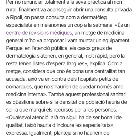
Per no renunciar totalment a la seva pràctica al món
rural, finalment va aconseguir obrir una consulta privada
a Ripoll, on passa consulta com a dermatòleg
especialista en melanomes un cop a la setmana. «És un
centre de revisions mèdiques,
un metge de medicina
general m’ho va proposar i vam muntar un equipament.
Perquè, en l’atenció pública, els casos greus de
dermatologia s’atenen, en general, molt ràpid, però la
resta tenen llistes d’espera llargues», explica. Com a
metge, considera que «no és bona una centralitat tan
acusada, això va en contra dels hospitals petits de
comarques, que no s’haurien de quedar només amb
medicina interna». També aquest professional sanitari
es qüestiona sobre si la densitat de població hauria de
ser la que marqui els recursos per a les persones:
«Qualsevol atenció, allà on sigui, ha de ser bona i de
qualitat, i això hauria d’incloure les especialitats»,
expressa. Igualment, planteja si no hauríem de