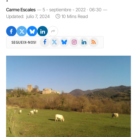
Carme Escales
5 - septiembre - 2022 · 06:30
Updated:
julio 7, 2024
10 Mins Read
Facebook
X
Bluesky
Instagram
LinkedIn
RSS
SEGUEIX-NOS!
(Twitter)