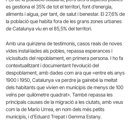
es gestiona el 35% de tot el territori, font d’energia,
aliments i aigua, per tant, de salut i benestar. El 27,6% de
la població que habita fora de les grans zones urbanes
de Catalunya viu en el 85,5% del territori.
Amb una quinzena de testimonis, casos reals de noves
vides instal·lades als pobles, repassa esperances i
vicissituds del repoblament, en primera persona. I ho fa
contextualitzant i documentant l’evolució del
despoblament, amb dades com ara que «entre els anys
1900 i 1950, Catalunya va perdre ja gairebé la meitat
dels habitants que vivien en municipis de menys de 100
veïns per quilòmetre quadrat». També repassa les
principals causes de la migració a les ciutats, amb veus
com la de Mario Urrea, en nom dels més petits
municipis, i d’Eduard Trepat i Gemma Estany.