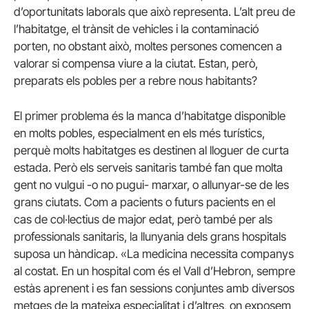
d’oportunitats laborals que això representa. L’alt preu de
l’habitatge, el trànsit de vehicles i la contaminació
porten, no obstant això, moltes persones comencen a
valorar si compensa viure a la ciutat. Estan, però,
preparats els pobles per a rebre nous habitants?
El primer problema és la manca d’habitatge disponible
en molts pobles, especialment en els més turístics,
perquè molts habitatges es destinen al lloguer de curta
estada. Però els serveis sanitaris també fan que molta
gent no vulgui -o no pugui- marxar, o allunyar-se de les
grans ciutats. Com a pacients o futurs pacients en el
cas de col·lectius de major edat, però també per als
professionals sanitaris, la llunyania dels grans hospitals
suposa un hàndicap. «La medicina necessita companys
al costat. En un hospital com és el Vall d’Hebron, sempre
estàs aprenent i es fan sessions conjuntes amb diversos
metges de la mateixa especialitat i d’altres, on exposem