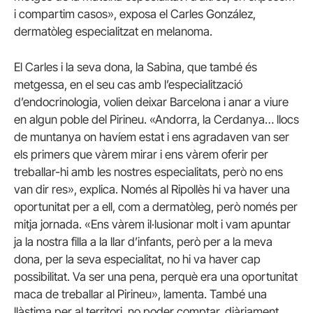
i compartim casos», exposa el Carles González,
dermatòleg especialitzat en melanoma.
El Carles i la seva dona, la Sabina, que també és
metgessa, en el seu cas amb l’especialització
d’endocrinologia, volien deixar Barcelona i anar a viure
en algun poble del Pirineu. «Andorra, la Cerdanya… llocs
de muntanya on havíem estat i ens agradaven van ser
els primers que vàrem mirar i ens vàrem oferir per
treballar-hi amb les nostres especialitats, però no ens
van dir res», explica. Només al Ripollès hi va haver una
oportunitat per a ell, com a dermatòleg, però només per
mitja jornada. «Ens vàrem il·lusionar molt i vam apuntar
ja la nostra filla a la llar d’infants, però per a la meva
dona, per la seva especialitat, no hi va haver cap
possibilitat. Va ser una pena, perquè era una oportunitat
maca de treballar al Pirineu», lamenta. També una
llàstima per al territori, no poder comptar, diàriament,