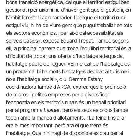
bona transició energètica, cal que el territori estigui ben
gestionat i per això hi ha d’haver gent que el gestioni, en
l’àmbit forestal i agroramader. I perquè el territori rural
estigui viu, hi ha de viure gent que pugui treballar en tots
els sectors econòmics, i per això cal accessibilitat als
serveis bàsics», exposa Eduard Trepat. També segons
ell, la principal barrera que troba l’equilibri territorial és la
dificultat de trobar una oferta d’habitatge adequada,
habitatge públic de lloguer. «El mercat de l’habitatge és
un problema: hi ha molts habitatges dedicat al turisme i
no a l’habitatge social», diu. Gemma Estany,
coordinadora també d’ARCA, explica que la promoció
de micros i petites empreses per a diversificar
l’economia en els territoris rurals és un treball prioritari
per al programa
Leader
, però els seus esforços també
topen amb la manca d’allotjaments. «La feina fins ara
era el més important, però ara el que frena és
l’habitatge. Que n’hi hagi de disponible és clau per al