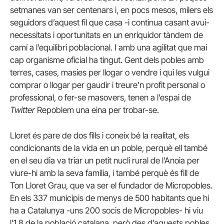
setmanes van ser centenars i, en pocs mesos, milers els
seguidors d’aquest fil que casa -i continua casant avui-
necessitats i oportunitats en un enriquidor tàndem de
camí a l’equilibri poblacional. I amb una agilitat que mai
cap organisme oficial ha tingut. Gent dels pobles amb
terres, cases, masies per llogar o vendre i qui les vulgui
comprar o llogar per gaudir i treure’n profit personal o
professional, o fer-se masovers, tenen a l’espai de
Twitter
Repoblem una eina per trobar-se.
Lloret és pare de dos fills i coneix bé la realitat, els
condicionants de la vida en un poble, perquè ell també
en el seu dia va triar un petit nucli rural de l’Anoia per
viure-hi amb la seva família, i també perquè és fill de
Ton Lloret Grau, que va ser el fundador de Micropobles.
En els 337 municipis de menys de 500 habitants que hi
ha a Catalunya -uns 200 socis de Micropobles- hi viu
l’1,8 de la població catalana, però des d’aquests pobles