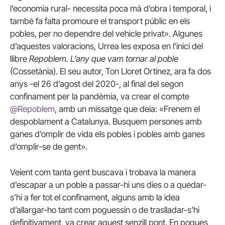
l’economia rural- necessita poca mà d’obra i temporal, i
també fa falta promoure el transport públic en els
pobles, per no dependre del vehicle privat». Algunes
d’aquestes valoracions, Urrea les exposa en l’inici del
llibre
Repoblem. L’any que vam tornar al poble
(Cossetània). El seu autor, Ton Lloret Ortínez, ara fa dos
anys -el 26 d’agost del 2020-, al final del segon
confinament per la pandèmia, va crear el compte
@Repoblem
, amb un missatge que deia: «Frenem el
despoblament a Catalunya. Busquem persones amb
ganes d’omplir de vida els pobles i pobles amb ganes
d’omplir-se de gent».
Veient com tanta gent buscava i trobava la manera
d’escapar a un poble a passar-hi uns dies o a quedar-
s’hi a fer tot el confinament, alguns amb la idea
d’allargar-ho tant com poguessin o de traslladar-s’hi
definitivament, va crear aquest senzill pont. En poques