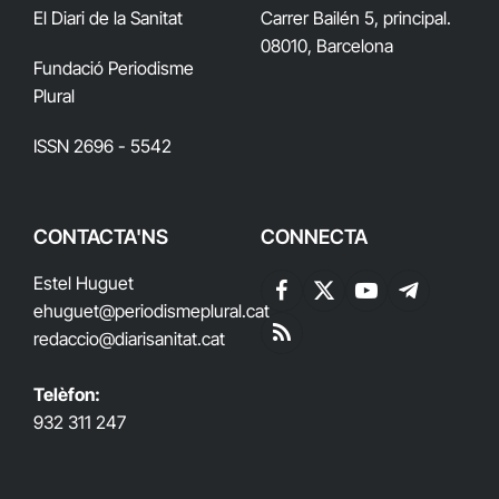
El Diari de la Sanitat
Carrer Bailén 5, principal.
08010, Barcelona
Fundació Periodisme
Plural
ISSN 2696 - 5542
CONTACTA'NS
CONNECTA
Estel Huguet
Facebook
X
YouTube
Telegram
ehuguet
@periodismeplural.cat
(Twitter)
redaccio@diarisanitat.cat
RSS
Telèfon:
932 311 247