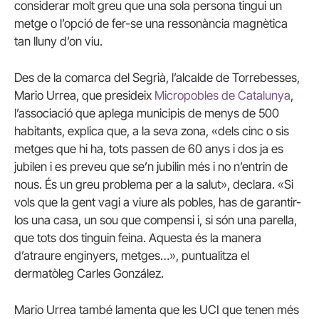
considerar molt greu que una sola persona tingui un
metge o l’opció de fer-se una ressonància magnètica
tan lluny d’on viu.
Des de la comarca del Segrià, l’alcalde de Torrebesses,
Mario Urrea, que presideix
Micropobles de Catalunya
,
l’associació que aplega municipis de menys de 500
habitants, explica que, a la seva zona, «dels cinc o sis
metges que hi ha, tots passen de 60 anys i dos ja es
jubilen i es preveu que se’n jubilin més i no n’entrin de
nous. És un greu problema per a la salut», declara. «Si
vols que la gent vagi a viure als pobles, has de garantir-
los una casa, un sou que compensi i, si són una parella,
que tots dos tinguin feina. Aquesta és la manera
d’atraure enginyers, metges…», puntualitza el
dermatòleg Carles González.
Mario Urrea també lamenta que les UCI que tenen més