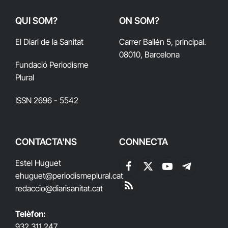
QUI SOM?
ON SOM?
El Diari de la Sanitat
Carrer Bailén 5, principal.
08010, Barcelona
Fundació Periodisme
Plural
ISSN 2696 - 5542
CONTACTA'NS
CONNECTA
Estel Huguet
Facebook
X
YouTube
Telegram
ehuguet
@periodismeplural.cat
(Twitter)
redaccio@diarisanitat.cat
RSS
Telèfon:
932 311 247