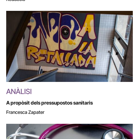
ANÀLISI
A propòsit dels pressupostos sanitaris
Francesca Zapater