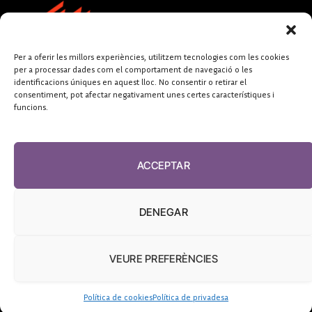
Per a oferir les millors experiències, utilitzem tecnologies com les cookies
per a processar dades com el comportament de navegació o les
identificacions úniques en aquest lloc. No consentir o retirar el
consentiment, pot afectar negativament unes certes característiques i
funcions.
FUNDACIÓ
PERIODISME
ACCEPTAR
PLURAL
DENEGAR
VEURE PREFERÈNCIES
El Diari de la Sanitat, 2026
Política de cookies
Política de privadesa