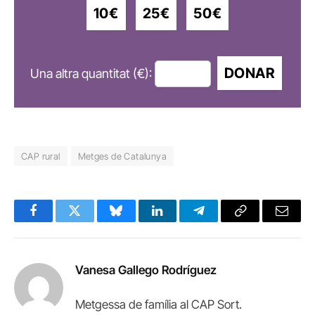
10€
25€
50€
DONAR
Una altra quantitat (€):
CAP rural
Metges de Catalunya
Facebook
Twitter
Bluesky
LinkedIn
Telegram
Copy
Email
Link
Vanesa Gallego Rodríguez
Metgessa de família al CAP Sort.