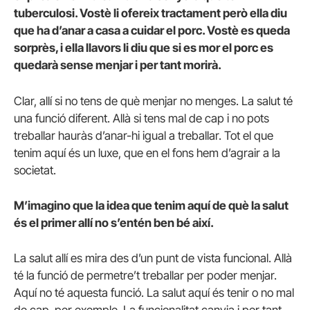
tuberculosi. Vostè li ofereix tractament però ella diu
que ha d’anar a casa a cuidar el porc. Vostè es queda
sorprès, i ella llavors li diu que si es mor el porc es
quedarà sense menjar i per tant morirà.
Clar, allí si no tens de què menjar no menges. La salut té
una funció diferent. Allà si tens mal de cap i no pots
treballar hauràs d’anar-hi igual a treballar. Tot el que
tenim aquí és un luxe, que en el fons hem d’agrair a la
societat.
M’imagino que la idea que tenim aquí de què la salut
és el primer allí no s’entén ben bé així.
La salut allí es mira des d’un punt de vista funcional. Allà
té la funció de permetre’t treballar per poder menjar.
Aquí no té aquesta funció. La salut aquí és tenir o no mal
de cap, per exemple. La funcionalitat canvia i per tant