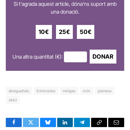
Si t'agrada aquest article, dóna'ns suport amb
una donació.
10€
25€
50€
DONAR
Una altra quantitat (€):
desigualtats
Entrevistes
metges
món
pobresa
salut
Facebook
Twitter
Bluesky
LinkedIn
Telegram
Copy
Email