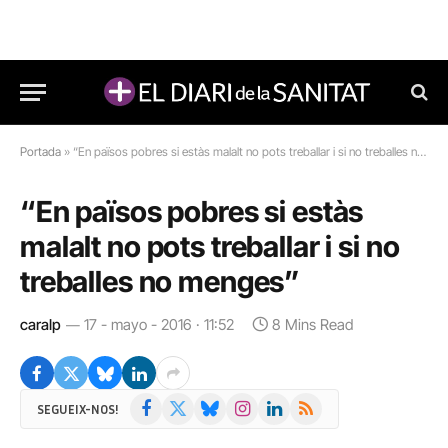
Portada
»
“En països pobres si estàs malalt no pots treballar i si no treballes no menges”
“En països pobres si estàs
malalt no pots treballar i si no
treballes no menges”
caralp
17 - mayo - 2016 · 11:52
8 Mins Read
Facebook
X
Bluesky
Instagram
LinkedIn
RSS
SEGUEIX-NOS!
(Twitter)