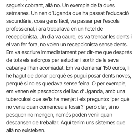
segueix cobrant, allà no. Un exemple de fa dues
setmanes. Un nen d’Uganda que ha passat l’educació
secundària, cosa gens fàcil, va passar per l’escola
professional, i ara treballava en un hotel de
recepcionista. Un dia va caure, es va trencar les dents i
el van fer fora, no volen un recepcionista sense dents.
Em va escriure immediatament per dir-me que després
de tots els esforços per estudiar i sortir de la seva
cabanya l’han acomiadat. Em va demanar 150 euros, li
he hagut de donar perquè es pugui posar dents noves,
perquè si no es quedava sense feina. O per exemple,
em venen els pescadors del llac d’Uganda, amb una
tuberculosi que se’ls ha menjat i els pregunto: ‘per què
no veniu quan comenceu a tossir?’ però clar, si no
pesquen no mengen, només poden venir quan
descansen de treballar. Aquí tenim uns sistemes que
allà no existeixen.