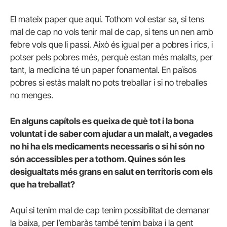
El mateix paper que aquí. Tothom vol estar sa, si tens
mal de cap no vols tenir mal de cap, si tens un nen amb
febre vols que li passi. Això és igual per a pobres i rics, i
potser pels pobres més, perquè estan més malalts, per
tant, la medicina té un paper fonamental. En països
pobres si estàs malalt no pots treballar i si no treballes
no menges.
En alguns capítols es queixa de què tot i la bona
voluntat i de saber com ajudar a un malalt, a vegades
no hi ha els medicaments necessaris o si hi són no
són accessibles per a tothom. Quines són les
desigualtats més grans en salut en territoris com els
que ha treballat?
Aquí si tenim mal de cap tenim possibilitat de demanar
la baixa, per l’embaràs també tenim baixa i la gent