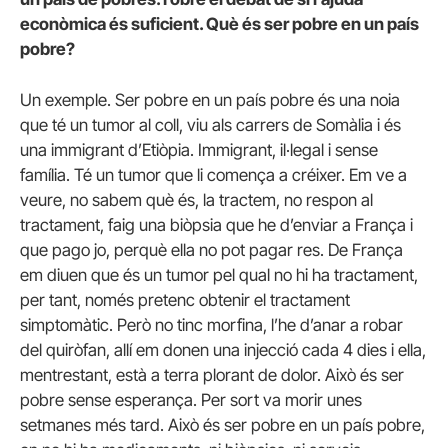
econòmica és suficient. Què és ser pobre en un país
pobre?
Un exemple. Ser pobre en un país pobre és una noia
que té un tumor al coll, viu als carrers de Somàlia i és
una immigrant d’Etiòpia. Immigrant, il·legal i sense
família. Té un tumor que li comença a créixer. Em ve a
veure, no sabem què és, la tractem, no respon al
tractament, faig una biòpsia que he d’enviar a França i
que pago jo, perquè ella no pot pagar res. De França
em diuen que és un tumor pel qual no hi ha tractament,
per tant, només pretenc obtenir el tractament
simptomàtic. Però no tinc morfina, l’he d’anar a robar
del quiròfan, allí em donen una injecció cada 4 dies i ella,
mentrestant, està a terra plorant de dolor. Això és ser
pobre sense esperança. Per sort va morir unes
setmanes més tard. Això és ser pobre en un país pobre,