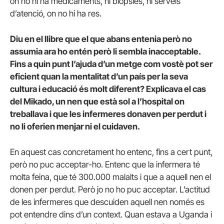
on no hi ha medicaments, ni biòpsies, ni serveis
d’atenció, on no hi ha res.
Diu en el llibre que el que abans entenia però no
assumia ara ho entén però li sembla inacceptable.
Fins a quin punt l’ajuda d’un metge com vostè pot ser
eficient quan la mentalitat d’un país per la seva
cultura i educació és molt diferent? Explicava el cas
del Mikado, un nen que està sol a l’hospital on
treballava i que les infermeres donaven per perdut i
no li oferien menjar ni el cuidaven.
En aquest cas concretament ho entenc, fins a cert punt,
però no puc acceptar-ho. Entenc que la infermera té
molta feina, que té 300.000 malalts i que a aquell nen el
donen per perdut. Però jo no ho puc acceptar. L’actitud
de les infermeres que descuiden aquell nen només es
pot entendre dins d’un context. Quan estava a Uganda i