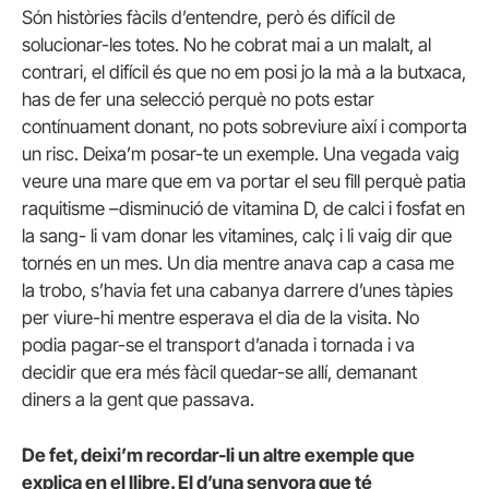
Són històries fàcils d’entendre, però és difícil de
solucionar-les totes. No he cobrat mai a un malalt, al
contrari, el difícil és que no em posi jo la mà a la butxaca,
has de fer una selecció perquè no pots estar
contínuament donant, no pots sobreviure així i comporta
un risc. Deixa’m posar-te un exemple. Una vegada vaig
veure una mare que em va portar el seu fill perquè patia
raquitisme –disminució de vitamina D, de calci i fosfat en
la sang- li vam donar les vitamines, calç i li vaig dir que
tornés en un mes. Un dia mentre anava cap a casa me
la trobo, s’havia fet una cabanya darrere d’unes tàpies
per viure-hi mentre esperava el dia de la visita. No
podia pagar-se el transport d’anada i tornada i va
decidir que era més fàcil quedar-se allí, demanant
diners a la gent que passava.
De fet, deixi’m recordar-li un altre exemple que
explica en el llibre. El d’una senyora que té