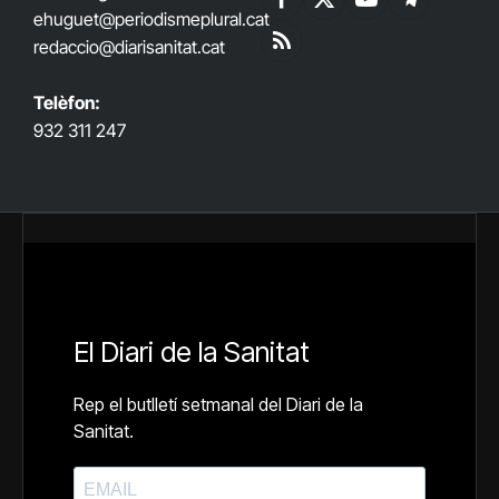
Facebook
X
YouTube
Telegram
ehuguet
@periodismeplural.cat
(Twitter)
redaccio@diarisanitat.cat
RSS
Telèfon:
932 311 247