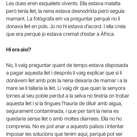
Les dues eren esquelets vivents. Ella estava malalta
però tenia llet, la nena estava desnodrida però seguia
mamant. La fotògrafa em va preguntar perquè no li
donava llet en pols. Jo no hi estava d’acord. I ella creia
que era perquè jo estava cremat d’estar a Àfrica.
Hi era així?
No, li vaig preguntar quant de temps estava disposada
a pagar aquesta llet i després li vaig explicar que si li
donàvem llet amb pols la nena deixaria de mamar i a la
mare se li tallaria la llet. Li vaig dir que quan la senyora
tornes al seu poble perdut a la selva no tindria on trobar
aquesta llet i si la tingues l’hauria de diluir amb aigua,
segurament contaminada, i que per tant la nena es
quedaria sense llet o amb moltes diarrees. Ella no ho
comprenia. No es pot anar a aquests països i intentar
imposar les solucions que tenim aquí, perquè pot ser