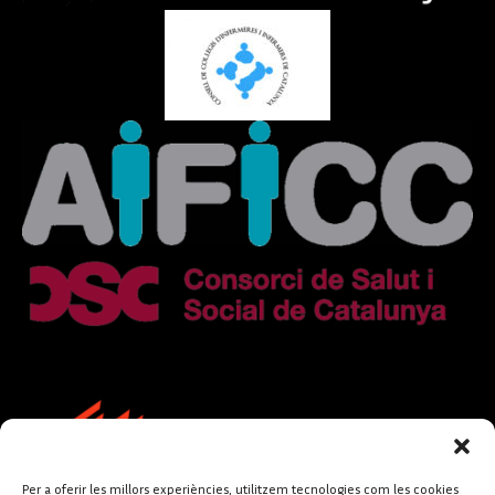
Per a oferir les millors experiències, utilitzem tecnologies com les cookies