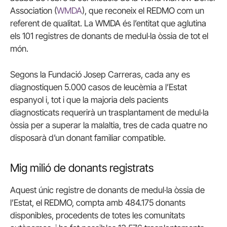
Association (
WMDA
), que reconeix el REDMO com un
referent de qualitat. La WMDA és l’entitat que aglutina
els 101 registres de donants de medul·la òssia de tot el
món.
Segons la Fundació Josep Carreras, cada any es
diagnostiquen 5.000 casos de leucèmia a l’Estat
espanyol i, tot i que la majoria dels pacients
diagnosticats requerirà un trasplantament de medul·la
òssia per a superar la malaltia, tres de cada quatre no
disposarà d’un donant familiar compatible.
Mig milió de donants registrats
Aquest únic registre de donants de medul·la òssia de
l’Estat, el REDMO, compta amb 484.175 donants
disponibles, procedents de totes les comunitats