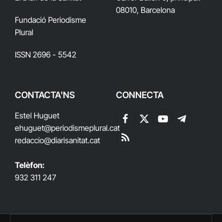
08010, Barcelona
Fundació Periodisme
Plural
ISSN 2696 - 5542
CONTACTA'NS
CONNECTA
Estel Huguet
Facebook
X
YouTube
Telegram
ehuguet
@periodismeplural.cat
(Twitter)
redaccio@diarisanitat.cat
RSS
Telèfon:
932 311 247