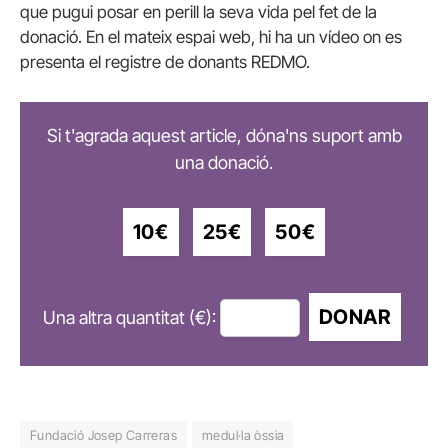
que pugui posar en perill la seva vida pel fet de la
donació. En el mateix espai web, hi ha un vídeo on es
presenta el registre de donants REDMO.
Si t'agrada aquest article, dóna'ns suport amb
una donació.
10€
25€
50€
DONAR
Una altra quantitat (€):
Fundació Josep Carreras
medul·la òssia