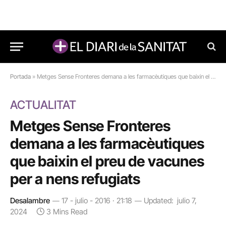
Portada
»
Metges Sense Fronteres demana a les farmacèutiques que baixin el preu de vacunes per a nens refugiats
ACTUALITAT
Metges Sense Fronteres
demana a les farmacèutiques
que baixin el preu de vacunes
per a nens refugiats
Desalambre
17 - julio - 2016 · 21:18
Updated:
julio 7,
2024
3 Mins Read