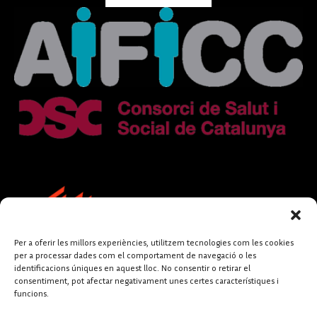
Per a oferir les millors experiències, utilitzem tecnologies com les cookies
per a processar dades com el comportament de navegació o les
identificacions úniques en aquest lloc. No consentir o retirar el
consentiment, pot afectar negativament unes certes característiques i
funcions.