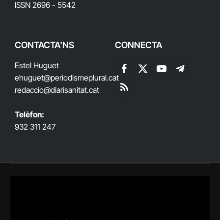
ISSN 2696 - 5542
CONTACTA'NS
CONNECTA
Estel Huguet
Facebook
X
YouTube
Telegram
ehuguet
@periodismeplural.cat
(Twitter)
redaccio@diarisanitat.cat
RSS
Telèfon:
932 311 247