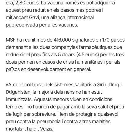
ella, 2,80 euros. La vacuna només es pot adquirir a
aquest preu reduït en els països més pobres i
mitjançant Gavi, una aliança internacional
publicoprivada per a les vacunes.
MSF ha reunit més de 416.000 signatures en 170 països
demanant a les dues companyies farmacèutiques que
redueixin el preu fins als 5 dòlars (4,5 euros) per les tres
dosis per nen en casos de crisis humanitàries i per als
països en desenvolupament en general.
«Amb el col·lapse dels sistemes sanitaris a Síria, l’Iraq i
l’Afganistan, la majoria dels nens no han estat
immunitzats. Aquests menors viuen en condicions
terribles i no haurien de pagar amb la seva salut el preu
de fugir per sobreviure. Hem de protegir a qualsevol
preu contra la pneumònia i contra altres malalties
mortals», ha dit Veizis.