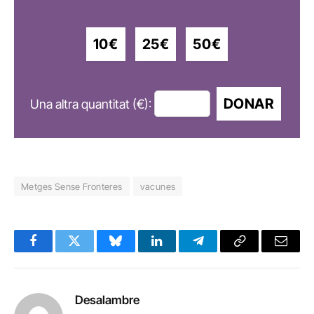
10€
25€
50€
DONAR
Una altra quantitat (€):
Metges Sense Fronteres
vacunes
Facebook
Twitter
Bluesky
LinkedIn
Telegram
Copy
Email
Link
Desalambre