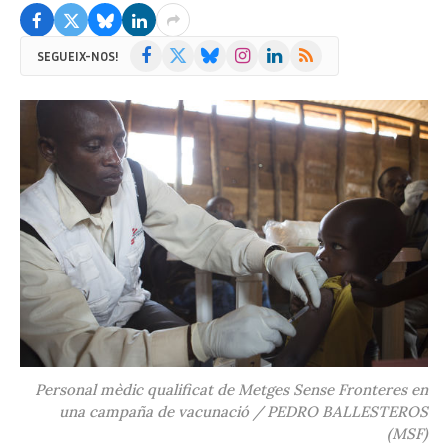
Facebook
X
Bluesky
Instagram
LinkedIn
RSS
SEGUEIX-NOS!
(Twitter)
Personal mèdic qualificat de Metges Sense Fronteres en
una campaña de vacunació / PEDRO BALLESTEROS
(MSF)