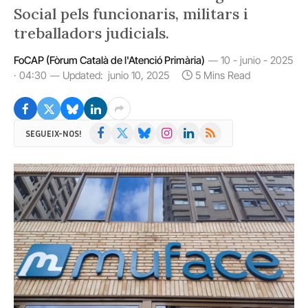
Social pels funcionaris, militars i
treballadors judicials.
FoCAP (Fòrum Català de l'Atenció Primària)
10 - junio - 2025
· 04:30
Updated:
junio 10, 2025
5 Mins Read
Facebook
X
Bluesky
Instagram
LinkedIn
RSS
SEGUEIX-NOS!
(Twitter)