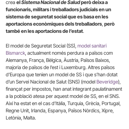
crea
el
Sistema Nacional de Salud
però deixa a
funcionaris, militars i treballadors judicials en un
sistema de seguretat social que es basa en les
aportacions econòmiques dels treballadors
,
però
també en les aportacions de l’estat
.
El model de Seguretat Social (SS),
model sanitari
Bismarck
, actualment només perdura a països com
Alemanya, França, Bèlgica, Àustria, Països Baixos,
majoria de països de l’est i Luxemburg. Altres països
d’Europa que tenien un model de SS i que s’han dotat
d’un Servei Nacional de Salut (SNS) (model
Beveridge
),
finançat per impostos, han anat integrant paulatinament
a la població atesa per aquest model de SS, en el SNS.
Així ha estat en el cas d’Itàlia, Turquia, Grècia, Portugal,
Regne Unit, Irlanda, Espanya, Països Nòrdics, Xipre,
Letònia, Malta.