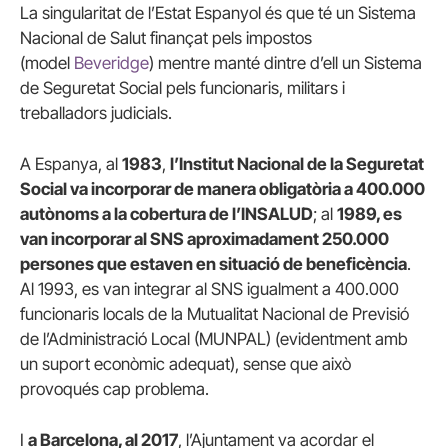
La singularitat de l’Estat Espanyol és que té un Sistema
Nacional de Salut finançat pels impostos
(model
Beveridge
) mentre manté dintre d’ell un Sistema
de Seguretat Social pels funcionaris, militars i
treballadors judicials.
A Espanya, al
1983
,
l’Institut Nacional de la Seguretat
Social va incorporar de manera obligatòria a 400.000
autònoms a la cobertura de l’INSALUD
; al
1989, es
van incorporar al SNS aproximadament 250.000
persones que estaven en situació de beneficència
.
Al 1993, es van integrar al SNS igualment a 400.000
funcionaris locals de la Mutualitat Nacional de Previsió
de l’Administració Local (MUNPAL) (evidentment amb
un suport econòmic adequat), sense que això
provoqués cap problema.
I
a Barcelona, al 2017
, l’Ajuntament va acordar el