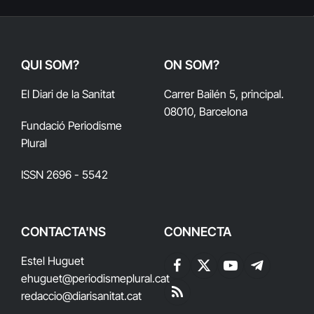
QUI SOM?
ON SOM?
El Diari de la Sanitat
Carrer Bailén 5, principal.
08010, Barcelona
Fundació Periodisme
Plural
ISSN 2696 - 5542
CONTACTA'NS
CONNECTA
Estel Huguet
Facebook
X
YouTube
Telegram
ehuguet
@periodismeplural.cat
(Twitter)
redaccio@diarisanitat.cat
RSS