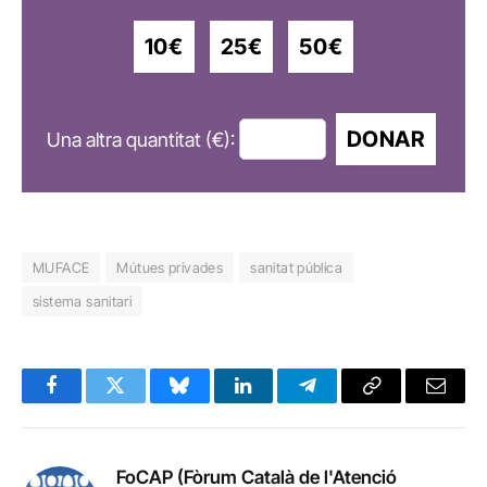
10€
25€
50€
DONAR
Una altra quantitat (€):
MUFACE
Mútues privades
sanitat pública
sistema sanitari
Facebook
Twitter
Bluesky
LinkedIn
Telegram
Copy
Email
Link
FoCAP (Fòrum Català de l'Atenció