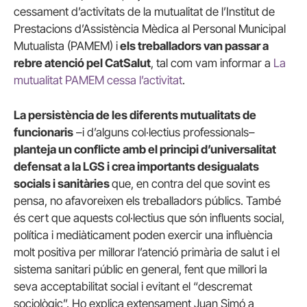
cessament d’activitats de la mutualitat de l’Institut de
Prestacions d’Assistència Mèdica al Personal Municipal
Mutualista (PAMEM) i
els treballadors van passar a
rebre atenció pel CatSalut
, tal com vam informar a
La
mutualitat PAMEM cessa l’activitat
.
La persistència de les diferents mutualitats de
funcionaris
–i d’alguns col·lectius professionals–
planteja un conflicte amb el principi d’universalitat
defensat a la LGS i crea importants desigualats
socials i sanitàries
que, en contra del que sovint es
pensa, no afavoreixen els treballadors públics. També
és cert que aquests col·lectius que són influents social,
política i mediàticament poden exercir una influència
molt positiva per millorar l’atenció primària de salut i el
sistema sanitari públic en general, fent que millori la
seva acceptabilitat social i evitant el “descremat
sociològic”. Ho explica extensament Juan Simó a