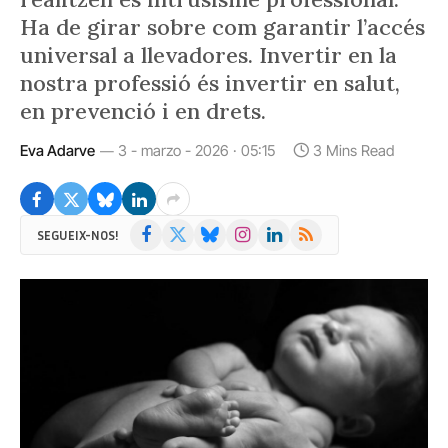
Ha de girar sobre com garantir l’accés
universal a llevadores. Invertir en la
nostra professió és invertir en salut,
en prevenció i en drets.
Eva Adarve
3 - marzo - 2026 · 05:15
3 Mins Read
Facebook
X
Bluesky
Instagram
LinkedIn
RSS
SEGUEIX-NOS!
(Twitter)