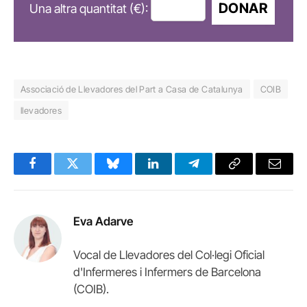
DONAR
Una altra quantitat (€):
Associació de Llevadores del Part a Casa de Catalunya
COIB
llevadores
Facebook
Twitter
Bluesky
LinkedIn
Telegram
Copy
Email
Link
Eva Adarve
Vocal de Llevadores del Col·legi Oficial
d'Infermeres i Infermers de Barcelona
(COIB).