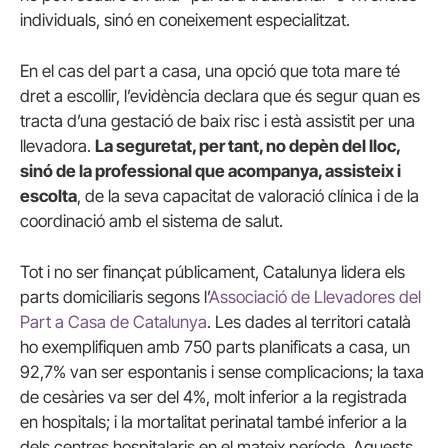
individuals, sinó en coneixement especialitzat.
En el cas del part a casa, una opció que tota mare té
dret a escollir, l’evidència declara que és segur quan es
tracta d’una gestació de baix risc i està assistit per una
llevadora.
La seguretat, per tant, no depèn del lloc,
sinó de la professional que acompanya, assisteix i
escolta
, de la seva capacitat de valoració clínica i de la
coordinació amb el sistema de salut.
Tot i no ser finançat públicament, Catalunya lidera els
parts domiciliaris segons l’
Associació de Llevadores del
Part a Casa de Catalunya
. Les dades al territori català
ho exemplifiquen amb 750 parts planificats a casa, un
92,7% van ser espontanis i sense complicacions; la taxa
de cesàries va ser del 4%, molt inferior a la registrada
en hospitals; i la mortalitat perinatal també inferior a la
dels centres hospitalaris en el mateix període. Aquests