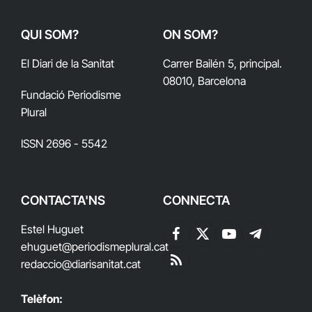
QUI SOM?
ON SOM?
El Diari de la Sanitat
Carrer Bailén 5, principal.
08010, Barcelona
Fundació Periodisme
Plural
ISSN 2696 - 5542
CONTACTA'NS
CONNECTA
Estel Huguet
Facebook
X
YouTube
Telegram
ehuguet
@periodismeplural.cat
(Twitter)
redaccio@diarisanitat.cat
RSS
Telèfon: