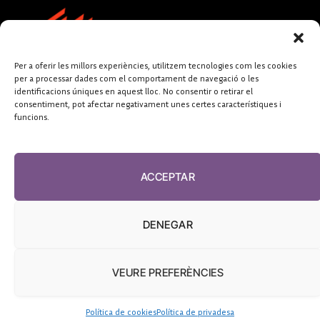
Per a oferir les millors experiències, utilitzem tecnologies com les cookies
per a processar dades com el comportament de navegació o les
identificacions úniques en aquest lloc. No consentir o retirar el
consentiment, pot afectar negativament unes certes característiques i
funcions.
FUNDACIÓ
PERIODISME
ACCEPTAR
PLURAL
DENEGAR
VEURE PREFERÈNCIES
El Diari de la Sanitat, 2026
Política de cookies
Política de privadesa