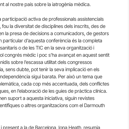
nt al nostre país sobre la iatrogènia mèdica.
a participació activa de professionals assistencials
fou la diversitat de disciplines dels inscrits, des de
en la presa de decisions a comunicadors, de gestors
ben particular d’aquesta conferència és la completa
anitaris o de les TIC en la seva organització i
ol congrés mèdic i poc s’ha avançat en aquest sentit
idis sobre l’escassa utilitat dels congressos
 sens dubte, pot tenir la seva implicació en els
a independència sigui barata. Per això un tema que
oblemàtica, cada cop més accentuada, dels conflictes
iques, en l’elaboració de les guies de pràctica clínica.
n suport a aquesta iniciativa, siguin revistes
 científiques o altres organitzacions com el Darmouth
i present a la de Barcelona, Iona Heath, resumia