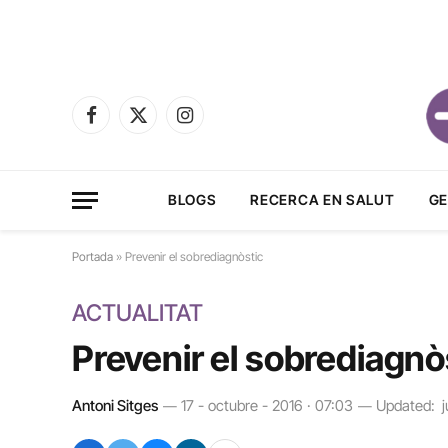
Facebook
X
Instagram
(Twitter)
BLOGS
RECERCA EN SALUT
GE
Portada
»
Prevenir el sobrediagnòstic
ACTUALITAT
Prevenir el sobrediagnò
Antoni Sitges
17 - octubre - 2016 · 07:03
Updated:
j