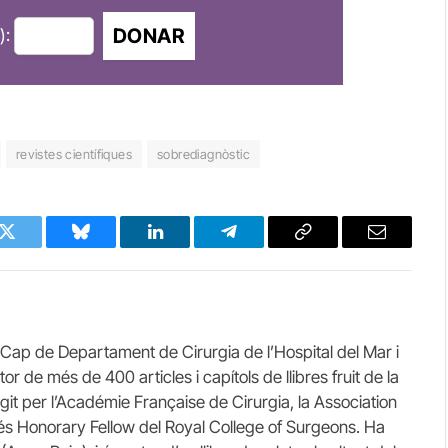
DONAR
):
revistes científiques
sobrediagnòstic
k
Twitter
Bluesky
LinkedIn
Telegram
Copy
Email
Link
Cap de Departament de Cirurgia de l’Hospital del Mar i
r de més de 400 articles i capítols de llibres fruit de la
ngit per l’Académie Française de Cirurgia, la Association
i és Honorary Fellow del Royal College of Surgeons. Ha