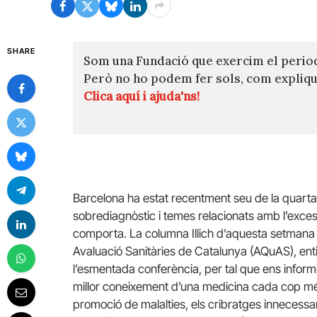
SHARE
Som una Fundació que exercim el perio
Però no ho podem fer sols, com expli
Clica aquí i ajuda'ns!
Barcelona ha estat recentment seu de la quarta 
sobrediagnòstic i temes relacionats amb l’excess
comporta. La columna Illich d’aquesta setmana 
Avaluació Sanitàries de Catalunya (AQuAS), entit
l’esmentada conferència, per tal que ens infor
millor coneixement d’una medicina cada cop més
promoció de malalties, els cribratges innecessar