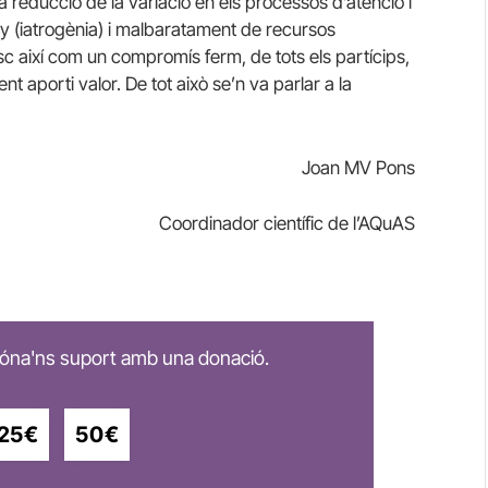
a reducció de la variació en els processos d’atenció i
ny (iatrogènia) i malbaratament de recursos
isc així com un compromís ferm, de tots els partícips,
nt aporti valor. De tot això se’n va parlar a la
Joan MV Pons
Coordinador científic de l’AQuAS
 dóna'ns suport amb una donació.
25€
50€