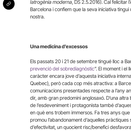
Iatrogènia moderna
, DS 2.5.2016). Cal felicita
Barcelona i confiem que la seva iniciativa tingui 
nostra.
Una medicina d’excessos
Els passats 20 i 21 de setembre tingué lloc a Ba
prevenció del sobrediagnòstic
”. El moment i el 
caràcter encara jove d’aquesta iniciativa intern
Quebec), però cada cop més atractiva: a Barc
comunicacions presentades respecte a l’any ante
dir, amb gran predomini anglosaxó. D’una altra
de l’esdeveniment i protagonista també d’aques
en què ens trobem immersos. Fa tres anys que 
promou l’abandonament d’aquelles pràctiques sa
d’efectivitat, un quocient risc/benefici desfavora