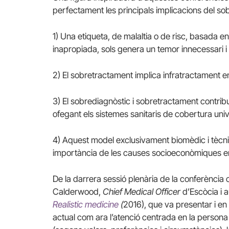
perfectament les principals implicacions del so
1) Una etiqueta, de malaltia o de risc, basada e
inapropiada, sols genera un temor innecessari i 
2) El sobretractament implica infratractament en 
3) El sobrediagnòstic i sobretractament contrib
ofegant els sistemes sanitaris de cobertura unive
4) Aquest model exclusivament biomèdic i tècnic,
importància de les causes socioeconòmiques en la
De la darrera sessió plenària de la conferència 
Calderwood,
Chief Medical Officer
d’Escòcia i 
Realistic medicine
(
2016), que va presentar i en 
actual com ara l’atenció centrada en la persona 