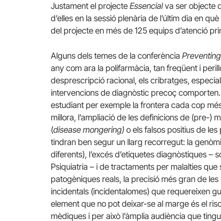
Justament el projecte
Essencial
va ser objecte 
d’elles en la sessió plenària de l’últim dia en q
del projecte en més de 125 equips d’atenció pri
Alguns dels temes de la conferència
Preventing
any com ara la polifarmàcia, tan freqüent i peril
desprescripció racional, els cribratges, especi
intervencions de diagnòstic precoç comporten.
estudiant per exemple la frontera cada cop més l
millora, l’ampliació de les definicions de (pre-) 
(
disease mongering)
o els falsos positius de l
tindran ben segur un llarg recorregut: la genòmi
diferents), l’excés d’etiquetes diagnòstiques – 
Psiquiatria – i de tractaments per malalties qu
patogèniques reals, la precisió més gran de les
incidentals (incidentalomes) que requereixen gu
element que no pot deixar-se al marge és el risc
mèdiques i per això l’àmplia audiència que tingu