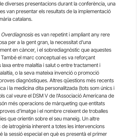
de diverses presentacions durant la conferència, una
uè es van presentar els resultats de la implementació
mària catalans.
 Overdiagnosis
es van repetint i ampliant any rere
losa per a la gent gran, la necessitat d’una
alment en càncer, i el sobrediagnòstic que aquestes
 També el marc conceptual es va reforçant
axa entre malaltia i salut o entre tractament i
malaltia, o la seva mateixa invenció o promoció
es proves diagnòstiques. Altres qüestions més recents
ca i la medicina dita personalitzada (tots som únics i
sols cal veure el DSM V de l’Associació Americana de
e són més operacions de màrqueting que entitats
 proves d’imatge i el nombre creixent de troballes
ies que orientin sobre el seu maneig. Un altre
 de iatrogènia inherent a totes les intervencions
é la sessió especial en què es presentà el primer