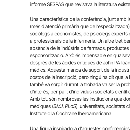
informe SESPAS que revisava la literatura existe
Una característica de la conferència, junt amb l
(més d’atenció primària que de l’especialitzada), 
sociòlegs a economistes, de psicòlegs experts 
a professionals de la infermeria. Un altre tret 
absència de la indústria de fàrmacs, productes s
esponsorització. Això és impensable en qualsev
després de les àcides crítiques de John PA Ioann
mèdics. Aquesta manca de suport de la indústria,
costos de la inscripció, però ningú ha dit que l
també va sorgir durant la trobada va ser la pr
d’interès, per part d’individus i societats científ
Amb tot, són nombroses les institucions que done
mèdiques (
BMJ
,
PLoS
), universitats, societats
Institute o la Cochrane Iberoamericana.
Una figura inspiradora d’aquestes conferències 