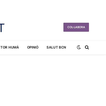
COL·LABORA
CTOR HUMÀ
OPINIÓ
SALUT BCN