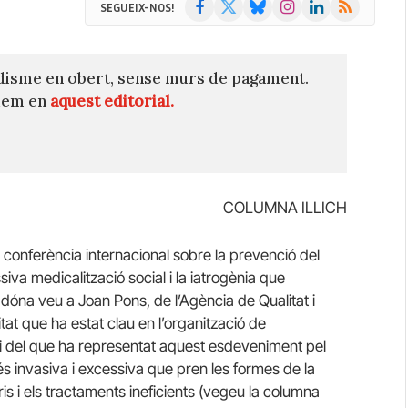
Facebook
X
Bluesky
Instagram
LinkedIn
RSS
SEGUEIX-NOS!
(Twitter)
disme en obert, sense murs de pagament.
quem en
aquest editorial.
COLUMNA ILLICH
conferència internacional sobre la prevenció del
iva medicalització social i la iatrogènia que
dóna veu a Joan Pons, de l’Agència de Qualitat i
at que ha estat clau en l’organització de
mi del que ha representat aquest esdeveniment pel
 invasiva i excessiva que pren les formes de la
is i els tractaments ineficients (vegeu la columna