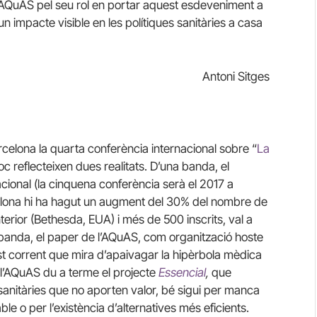
r l’AQuAS pel seu rol en portar aquest esdeveniment a
un impacte visible en les polítiques sanitàries a casa
Antoni Sitges
rcelona la quarta conferència internacional sobre “
La
lloc reflecteixen dues realitats. D’una banda, el
acional (la cinquena conferència serà el 2017 a
elona hi ha hagut un augment del 30% del nombre de
rior (Bethesda, EUA) i més de 500 inscrits, val a
 banda, el paper de l’AQuAS, com organització hoste
t corrent que mira d’apaivagar la hipèrbola mèdica
l’AQuAS du a terme el projecte
Essencial
,
que
nitàries que no aporten valor, bé sigui per manca
ble o per l’existència d’alternatives més eficients.