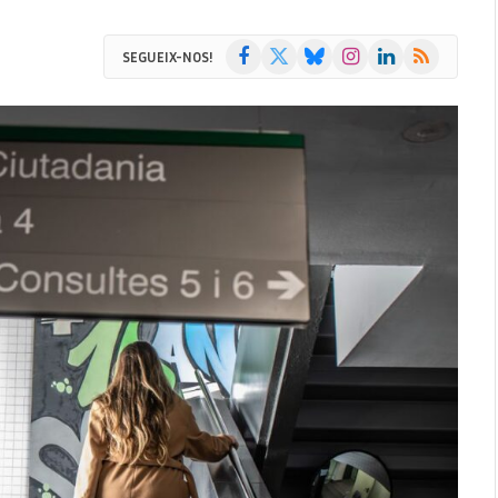
Facebook
X
Bluesky
Instagram
LinkedIn
RSS
SEGUEIX-NOS!
(Twitter)