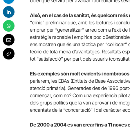
bolet que servirà per avaluar i acreditar les sev
Això, en el cas de la sanitat, és quelcom més
“clínic” preliminar que, amb les lectures i concl
emprar per “generalitzar” arreu com a l’èxit d
estratègia raonable i empírica poc qüestionable. L
ens mostren que és una tàctica per “col·locar” c
teòric de tota mena d’avantatges. Resultats espl
tot “satisfacció” per part dels usuaris (consulta
Els exemples són molt evidents i nombrosos
parlarem, les EBAs (Entitats de Base Associati
atenció primària). Generades des de 1996 post-r
començar, com no? Com una experiència pilot a 
dels grups polítics que la van aprovar i de me
encantats de la “concertació” i del caràcter e
De 2000 a 2004 es van crear fins a 11 noves e