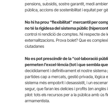
pensions, subsidis, sostre garantit, medi ambi
pública, accions de sostenibilitat i equitat per
No hi ha prou “flexibilitat” mercantil per comp
no té la rigidesa del sistema públic (hipercont
control ni rendició de comptes. Ni respecte de 
externalitzacions. Prova bolet? Que es complexi 
ciutadanes
No es pot prescindir de la “col·laboració púb
permeten l’excel·lència (tot i que sembla que
decididament i definitivament el nostre sistema 
partides cap a mercats, gestió privada, lògica e
sistema més empobrit i desassistit, i un escenari
segur, que faran les delícies i profits (en anglè
pilot: tots els recursos per a la pública amb ús fi
armamentista.