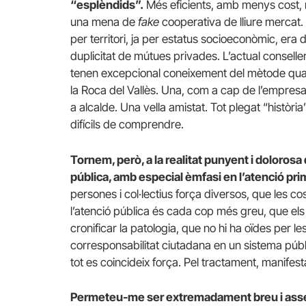
“esplèndids”.
Més eficients, amb menys cost, mé
una mena de
fake
cooperativa de lliure mercat.
per territori, ja per estatus socioeconòmic, 
duplicitat de mútues privades. L’actual conseller
tenen excepcional coneixement del mètode quan
la Roca del Vallès. Una, com a cap de l’empresa
a alcalde. Una vella amistat. Tot plegat “històr
difícils de comprendre.
Tornem, però, a la realitat punyent i dolorosa 
pública, amb especial èmfasi en l’atenció prim
persones i col·lectius força diversos, que les co
l’atenció pública és cada cop més greu, que els
cronificar la patologia, que no hi ha oïdes per l
corresponsabilitat ciutadana en un sistema públic
tot es coincideix força. Pel tractament, manife
Permeteu-me ser extremadament breu i asserti