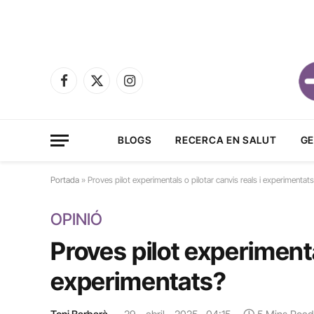
Facebook
X
Instagram
(Twitter)
BLOGS
RECERCA EN SALUT
GE
Portada
»
Proves pilot experimentals o pilotar canvis reals i experimentat
OPINIÓ
Proves pilot experimental
experimentats?