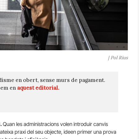
| Pol Rius
disme en obert, sense murs de pagament.
quem en
aquest editorial.
i.
Quan les administracions volen introduir canvis
ateixa praxi del seu objecte, ideen primer una prova