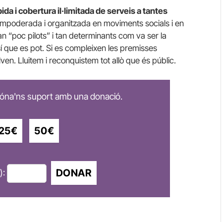
ida i cobertura il·limitada de serveis a tantes
mpoderada i organitzada en moviments socials i en
 “poc pilots” i tan determinants com va ser la
 que es pot. Si es compleixen les premisses
lven. Lluitem i reconquistem tot allò que és públic.
 dóna'ns suport amb una donació.
25€
50€
DONAR
):