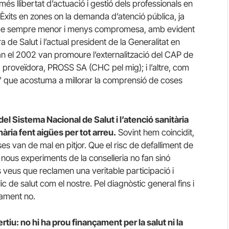
s llibertat d’actuació i gestió dels professionals en
 Èxits en zones on la demanda d’atenció pública, ja
era de sempre menor i menys compromesa, amb evident
a de Salut i l’actual president de la Generalitat en
 el 2002 van promoure l’externalització del CAP de
 proveïdora, PROSS SA (CHC pel mig); i l’altre, com
ia” que acostuma a millorar la comprensió de coses
del Sistema Nacional de Salut i l’atenció sanitària
ària fent aigües per tot arreu.
Sovint hem coincidit,
ses van de mal en pitjor. Que el risc de defalliment de
 nous experiments de la conselleria no fan sinó
es veus que reclamen una veritable participació i
 de salut com el nostre. Pel diagnòstic general fins i
stament no.
u: no hi ha prou finançament per la salut ni la