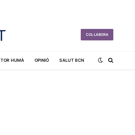
COL·LABORA
CTOR HUMÀ
OPINIÓ
SALUT BCN