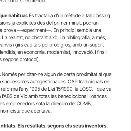
es bondats i eficiència.
 que habitual.
Es tractaria d’un mètode a tall d’assaig
usions ja explícites des del primer minut, podran
e la prova —experiment—. En principi sembla una
a realitat, no obstant això, i la bibliografia, a més,
anvis i girs capitals pel broc gros, amb un suport
èndids, en economia, modernitat, innovació, i fins i
ts segons protocol).
.
Només per citar-ne algun de certa proximitat al que
va successores autogestionades, CAP tradicionals en
eforma l’any 1995 de Llei 15/1990, la LOSC. I que va
l’ABS de Vic amb totes les benediccions i lloances
tges emprenedors sota la direcció del COMB,
conomicista que aportava.
ntitats. Els resultats, segons els seus inventors,