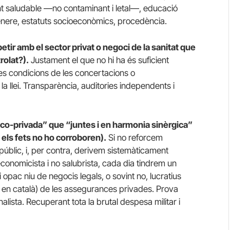
ent saludable —no contaminant i letal—, educació
 gènere, estatuts socioeconòmics, procedència.
etir amb el sector privat o negoci de la sanitat que
rolat?).
Justament el que no hi ha és suficient
les condicions de les concertacions o
la llei. Transparència, auditories independents i
lico-privada” que “juntes i en harmonia sinèrgica”
 els fets no ho corroboren).
Si no reforcem
públic, i, per contra, derivem sistemàticament
conomicista i no salubrista, cada dia tindrem un
 opac niu de negocis legals, o sovint no, lucratius
s i en català) de les assegurances privades. Prova
nalista. Recuperant tota la brutal despesa militar i