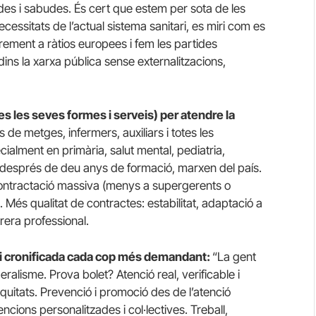
des i sabudes. És cert que estem per sota de les
cessitats de l’actual sistema sanitari, es miri com es
ement a ràtios europees i fem les partides
dins la xarxa pública sense externalitzacions,
es les seves formes i serveis) per atendre la
 de metges, infermers, auxiliars i totes les
ecialment en primària, salut mental, pediatria,
, després de deu anys de formació, marxen del país.
contractació massiva (menys a supergerents o
s. Més qualitat de contractes: estabilitat, adaptació a
rrera professional.
da i cronificada cada cop més demandant:
“La gent
ralisme. Prova bolet? Atenció real, verificable i
nequitats. Prevenció i promoció des de l’atenció
tencions personalitzades i col·lectives. Treball,