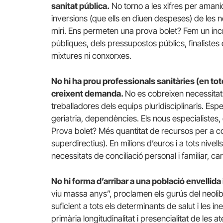
sanitat pública.
No torno a les xifres per amani
inversions (que ells en diuen despeses) de les ne
miri. Ens permeten una prova bolet? Fem un incr
públiques, dels pressupostos públics, finalistes 
mixtures ni conxorxes.
No hi ha prou professionals sanitàries (en tot
creixent demanda.
No es cobreixen necessitats
treballadores dels equips pluridisciplinaris. Esp
geriatria, dependències. Els nous especialistes
Prova bolet? Més quantitat de recursos per a 
superdirectius). En milions d’euros i a tots nivell
necessitats de conciliació personal i familiar, ca
No hi forma d’arribar a una població envelli
viu massa anys”, proclamen els gurús del neolibe
suficient a tots els determinants de salut i les i
primària longitudinalitat i presencialitat de les a