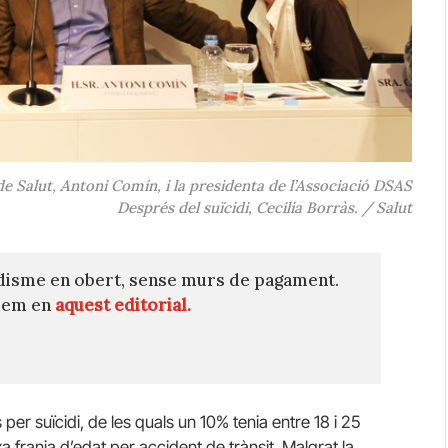
de Salut, Antoni Comín, i la presidenta de l’Associació DSAS
Després del suïcidi, Cecilia Borràs. / Salut
disme en obert, sense murs de pagament.
quem en
aquest editorial.
er suïcidi, de les quals un 10% tenia entre 18 i 25
 franja d’edat per accident de trànsit. Malgrat la