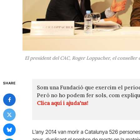
El president del CAC, Roger Loppacher, el conseller 
SHARE
Som una Fundació que exercim el perio
Però no ho podem fer sols, com expli
Clica aquí i ajuda'ns!
L’any 2014 van morir a Catalunya 526 persones p
anys, duplicant el nombre de morts en la mateixa