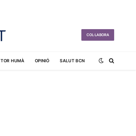
COL·LABORA
CTOR HUMÀ
OPINIÓ
SALUT BCN