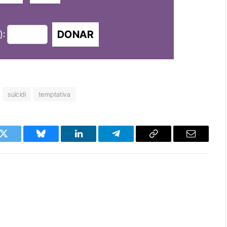
DONAR
):
suïcidi
temptativa
k
Twitter
Bluesky
LinkedIn
Telegram
Copy
Email
Link