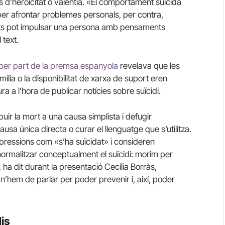
 d’heroïcitat o valentia. «El comportament suïcida
per afrontar problemes personals, per contra,
tats pot impulsar una persona amb pensaments
 text.
i per part de la premsa espanyola
revelava que les
mília o la disponibilitat de xarxa de suport eren
a l’hora de publicar notícies sobre suïcidi.
ir la mort a una causa simplista i defugir
usa única directa o curar el llenguatge que s’utilitza.
ressions com «s’ha suïcidat» i consideren
 normalitzar conceptualment el suïcidi: morim per
, ha dit durant la presentació Cecília Borràs,
 n’hem de parlar per poder prevenir i, així, poder
dis