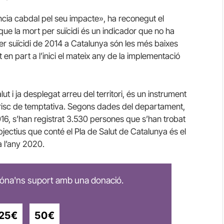
cia cabdal pel seu impacte», ha reconegut el
que la mort per suïcidi és un indicador que no ha
 per suïcidi de 2014 a Catalunya són les més baixes
en part a l’inici el mateix any de la implementació
ut i ja desplegat arreu del territori, és un instrument
 risc de temptativa. Segons dades del departament,
 2016, s’han registrat 3.530 persones que s’han trobat
bjectius que conté el Pla de Salut de Catalunya és el
a l’any 2020.
 dóna'ns suport amb una donació.
25€
50€