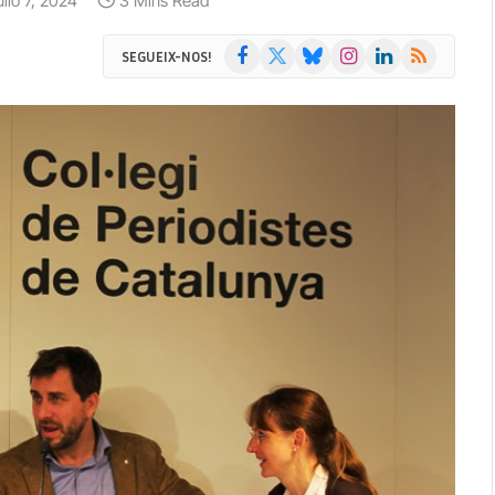
ulio 7, 2024
3 Mins Read
Facebook
X
Bluesky
Instagram
LinkedIn
RSS
SEGUEIX-NOS!
(Twitter)