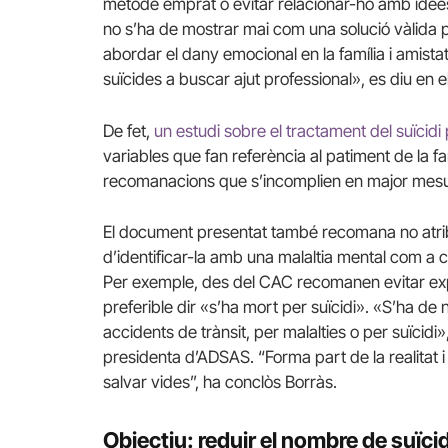
mètode emprat o evitar relacionar-ho amb idees
no s’ha de mostrar mai com una solució vàlida 
abordar el dany emocional en la família i amis
suïcides a buscar ajut professional», es diu en el
De fet,
un estudi sobre el tractament del suïcid
variables que fan referència al patiment de la fa
recomanacions que s’incomplien en major mesura 
El document presentat també recomana no atribu
d’identificar-la amb una malaltia mental com a ca
Per exemple, des del CAC recomanen evitar exp
preferible dir «s’ha mort per suïcidi». «S’ha de
accidents de trànsit, per malalties o per suïcidi»
presidenta d’ADSAS. “Forma part de la realitat i
salvar vides”, ha conclòs Borràs.
Objectiu: reduir el nombre de suïci