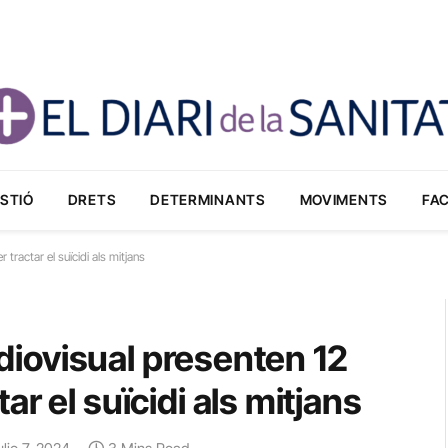
STIÓ
DRETS
DETERMINANTS
MOVIMENTS
FA
 tractar el suïcidi als mitjans
Audiovisual presenten 12
r el suïcidi als mitjans