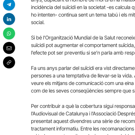
incidència del suïcidi en la societat -es calcula
ho intenten- continua sent un tema tabú i els m
social.
Si bé l’Organització Mundial de la Salut reconei
suïcidi pot augmentar el comportament suïcida
l’efecte pot ser preventiu si se’n parla amb resp
Fa uns anys parlar del suïcidi era vist directame
persones a una temptativa de llevar-se la vida. 
veure els mitjans de comunicació com una eina p
com de les seves conseqüències sempre que si
Per contribuir a què la cobertura sigui respons
l’Audiovisual de Catalunya i l’Associació Despré
presentat aquest divendres una sèrie de recoma
tractament informatiu. Entre les recomanacions h