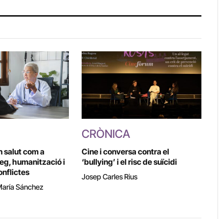
CRÒNICA
n salut com a
Cine i conversa contra el
leg, humanització i
‘bullying’ i el risc de suïcidi
onflictes
Josep Carles Rius
María Sánchez