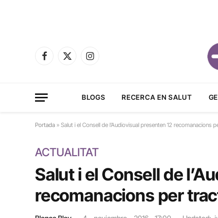
Facebook
X
Instagram
(Twitter)
BLOGS
RECERCA EN SALUT
GE
Portada
»
Salut i el Consell de l’Audiovisual presenten 12 recomanacions per
ACTUALITAT
Salut i el Consell de l’
recomanacions per tracta