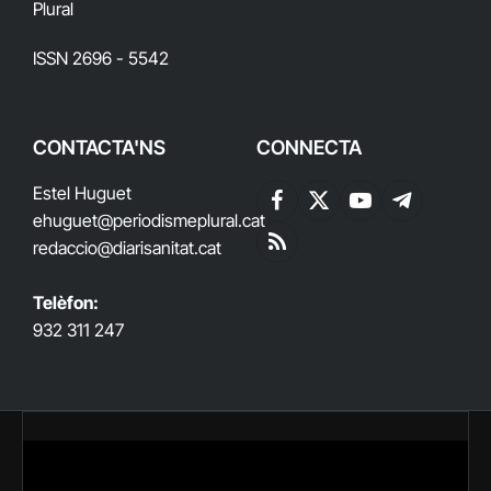
Plural
ISSN 2696 - 5542
CONTACTA'NS
CONNECTA
Estel Huguet
Facebook
X
YouTube
Telegram
ehuguet
@periodismeplural.cat
(Twitter)
redaccio@diarisanitat.cat
RSS
Telèfon:
932 311 247