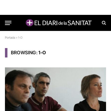
Portada
»
1-O
BROWSING:
1-O