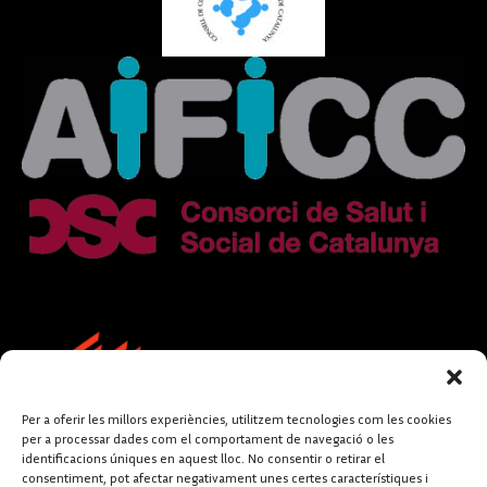
Per a oferir les millors experiències, utilitzem tecnologies com les cookies
per a processar dades com el comportament de navegació o les
identificacions úniques en aquest lloc. No consentir o retirar el
consentiment, pot afectar negativament unes certes característiques i