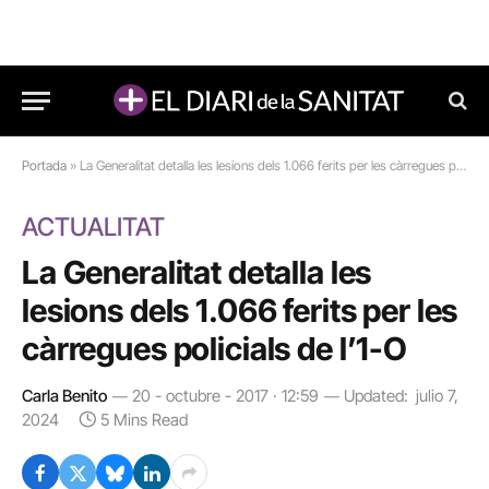
Portada
»
La Generalitat detalla les lesions dels 1.066 ferits per les càrregues policials de l’1-O
ACTUALITAT
La Generalitat detalla les
lesions dels 1.066 ferits per les
càrregues policials de l’1-O
Carla Benito
20 - octubre - 2017 · 12:59
Updated:
julio 7,
2024
5 Mins Read