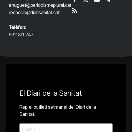
Facebook
X
YouTube
Telegram
ehuguet
@periodismeplural.cat
(Twitter)
redaccio@diarisanitat.cat
RSS
Telèfon:
932 311 247