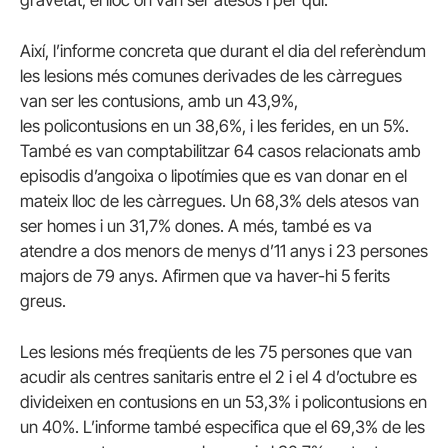
Així, l’informe concreta que durant el dia del referèndum
les lesions més comunes derivades de les càrregues
van ser les contusions, amb un 43,9%,
les policontusions en un 38,6%, i les ferides, en un 5%.
També es van comptabilitzar 64 casos relacionats amb
episodis d’angoixa o lipotímies que es van donar en el
mateix lloc de les càrregues. Un 68,3% dels atesos van
ser homes i un 31,7% dones. A més, també es va
atendre a dos menors de menys d’11 anys i 23 persones
majors de 79 anys. Afirmen que va haver-hi 5 ferits
greus.
Les lesions més freqüents de les 75 persones que van
acudir als centres sanitaris entre el 2 i el 4 d’octubre es
divideixen en contusions en un 53,3% i policontusions en
un 40%. L’informe també especifica que el 69,3% de les