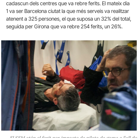
cadascun dels centres que va rebre ferits. El mateix dia
1 va ser Barcelona ciutat la que més serveis va realitzar
atenent a 325 persones, el que suposa un 32% del total,
seguida per Girona que va rebre 254 ferits, un 26%.
El SEM atén el ferit per impacte de pilota de goma a l’ull de