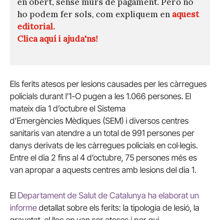
en obert, sense murs de pagament. Però no
ho podem fer sols, com expliquem en
aquest
editorial.
Clica aquí i ajuda'ns!
Els ferits atesos per lesions causades per les càrregues
policials durant l’1-O pugen a les 1.066 persones. El
mateix dia 1 d’octubre el Sistema
d’Emergències Mèdiques (SEM) i diversos centres
sanitaris van atendre a un total de 991 persones per
danys derivats de les càrregues policials en col·legis.
Entre el dia 2 fins al 4 d’octubre, 75 persones més es
van apropar a aquests centres amb lesions del dia 1.
El
Departament de Salut de Catalunya ha elaborat un
informe
detallat sobre els ferits: la tipologia de lesió, la
gravetat, el lloc on van ser atesos i per qui.