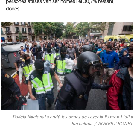
persones ateses van ser homes i el 30,7% restant,
dones.
Policia Nacional s’endú les urnes de l’escola Ramon Llull a
Barcelona / ROBERT BONET