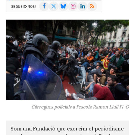
Facebook
X
Bluesky
Instagram
LinkedIn
RSS
SEGUEIX-NOS!
(Twitter)
Càrregues policials a l'escola Ramon Llull l'1-O
Som una Fundació que exercim el periodisme