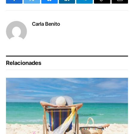
Facebook
Twitter
Bluesky
LinkedIn
Telegram
Copy
Email
Link
Carla Benito
Relacionades