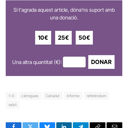
Si t'agrada aquest article, dóna'ns suport amb
una donació.
10€
25€
50€
DONAR
Una altra quantitat (€):
1-O
càrregues
Catsalut
informe
referèndum
salut