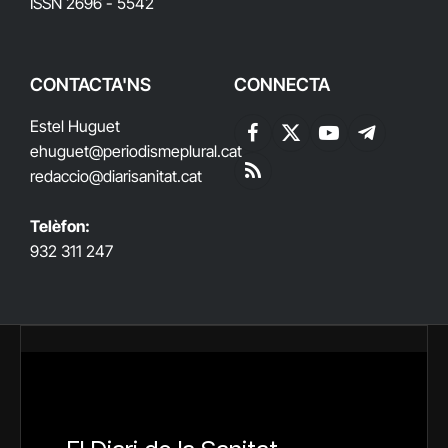
ISSN 2696 - 5542
CONTACTA'NS
CONNECTA
Estel Huguet
Facebook
X
YouTube
Telegram
ehuguet
@periodismeplural.cat
(Twitter)
redaccio@diarisanitat.cat
RSS
Telèfon:
932 311 247