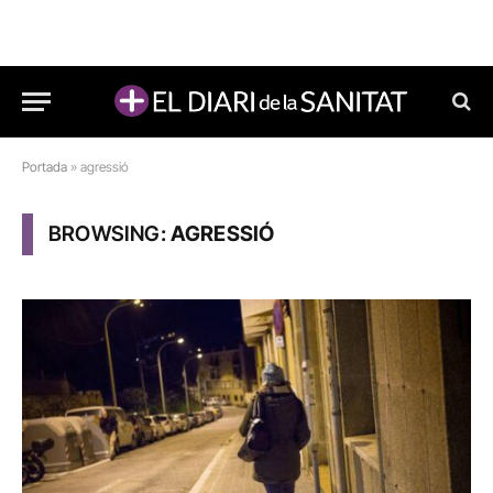
Portada
»
agressió
BROWSING:
AGRESSIÓ