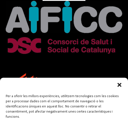
Per a oferir les millors experiències, utilitzem tecnologies com les cookies
per a processar dades com el comportament de navegació o les
identificacions úniques en aquest lloc. No consentir o retirar el
consentiment, pot afectar negativament unes certes característiques i
funcions.