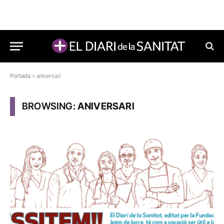
Portada
»
aniversari
BROWSING:
ANIVERSARI