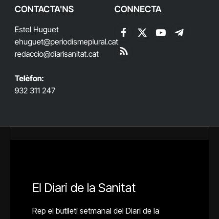
CONTACTA'NS
CONNECTA
Estel Huguet
Facebook
X
YouTube
Telegram
ehuguet
@periodismeplural.cat
(Twitter)
redaccio@diarisanitat.cat
RSS
Telèfon:
932 311 247