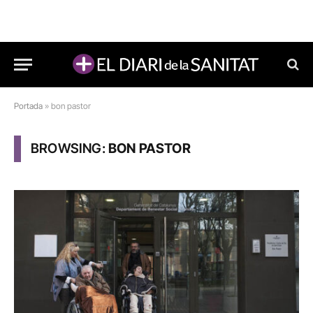
Portada
»
bon pastor
BROWSING:
BON PASTOR