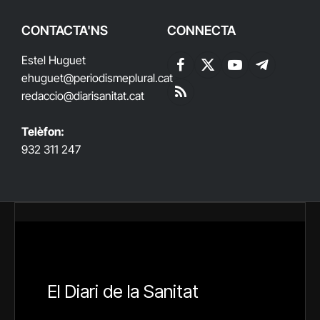
CONTACTA'NS
CONNECTA
Estel Huguet
Facebook
X
YouTube
Telegram
ehuguet
@periodismeplural.cat
(Twitter)
redaccio@diarisanitat.cat
RSS
Telèfon:
932 311 247