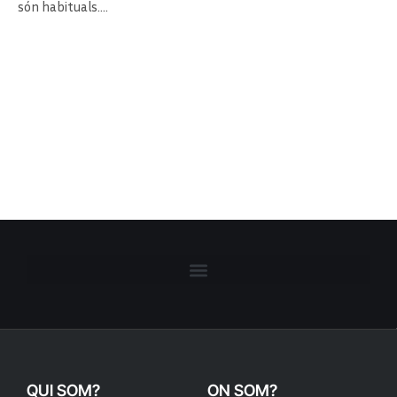
són habituals.…
QUI SOM?
ON SOM?