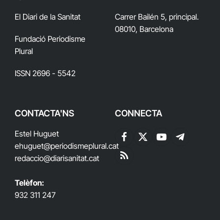
El Diari de la Sanitat
Carrer Bailén 5, principal.
08010, Barcelona
Fundació Periodisme
Plural
ISSN 2696 - 5542
CONTACTA'NS
CONNECTA
Estel Huguet
Facebook
X
YouTube
Telegram
ehuguet
@periodismeplural.cat
(Twitter)
redaccio@diarisanitat.cat
RSS
Telèfon:
932 311 247