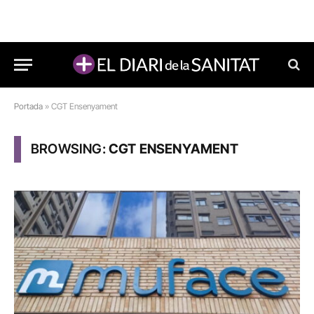
Portada
»
CGT Ensenyament
BROWSING:
CGT ENSENYAMENT