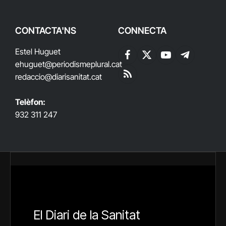
CONTACTA'NS
CONNECTA
Estel Huguet
Facebook
X
YouTube
Telegram
ehuguet
@periodismeplural.cat
(Twitter)
redaccio@diarisanitat.cat
RSS
Telèfon:
932 311 247