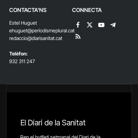
CONTACTA'NS
CONNECTA
Estel Huguet
Facebook
X
YouTube
Telegram
ehuguet
@periodismeplural.cat
(Twitter)
redaccio@diarisanitat.cat
RSS
Telèfon:
932 311 247