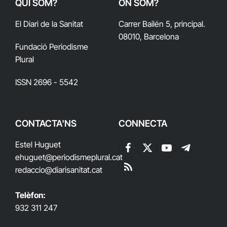
QUI SOM?
ON SOM?
El Diari de la Sanitat
Carrer Bailén 5, principal.
08010, Barcelona
Fundació Periodisme
Plural
ISSN 2696 - 5542
CONTACTA'NS
CONNECTA
Estel Huguet
Facebook
X
YouTube
Telegram
ehuguet
@periodismeplural.cat
(Twitter)
redaccio@diarisanitat.cat
RSS
Telèfon:
932 311 247