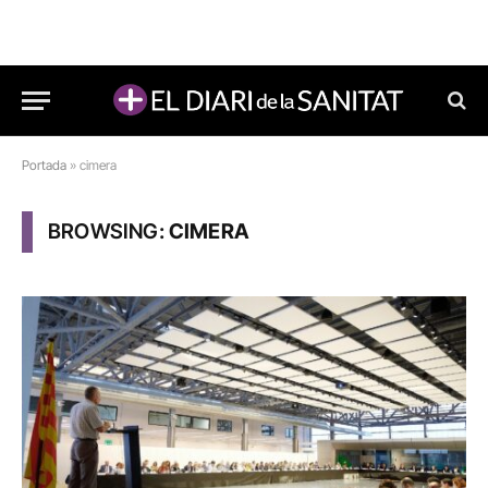
Portada
»
cimera
BROWSING:
CIMERA