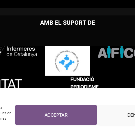
AMB EL SUPORT DE
FUNDACIÓ
PERIODISME
PLURAL
 a
ques en
ACCEPTAR
DE
unes