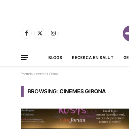
Facebook
X
Instagram
(Twitter)
BLOGS
RECERCA EN SALUT
GE
Portada
»
cinemes Girona
BROWSING:
CINEMES GIRONA