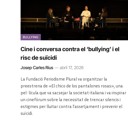
BULLYING
Cine i conversa contra el ‘bullying’ i el
risc de suïcidi
Josep Carles Rius
abril 17, 2026
La Fundació Periodisme Plural va organitzar la
preestrena de «El chico de los pantalones rosas», una
pel·lícula que va sacsejar la societat italiana i va inspirar
un cinefòrum sobre la necessitat de trencar silencis i
estigmes per lluitar contra l’assetjament i prevenir el
suïcidi.