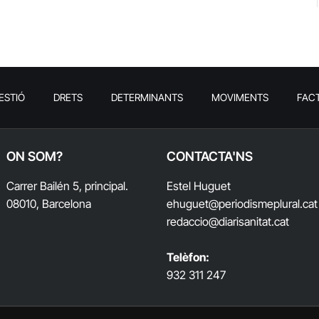
ESTIÓ
DRETS
DETERMINANTS
MOVIMENTS
FAC
ON SOM?
CONTACTA'NS
Carrer Bailén 5, principal.
Estel Huguet
08010, Barcelona
ehuguet
@periodismeplural.cat
redaccio@diarisanitat.cat
Telèfon:
932 311 247