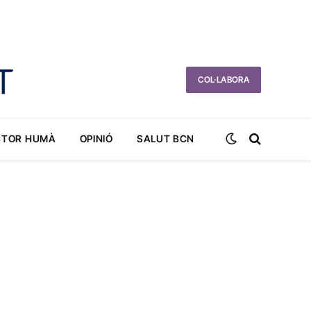
COL·LABORA
CTOR HUMÀ
OPINIÓ
SALUT BCN