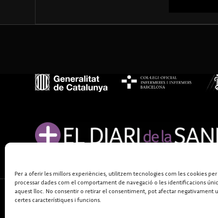
Per a oferir les millors experiències, utilitzem tecnologies com les cookies per
processar dades com el comportament de navegació o les identificacions úni
aquest lloc. No consentir o retirar el consentiment, pot afectar negativament 
certes característiques i funcions.