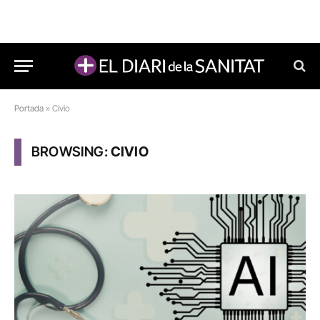
Portada
»
Civio
BROWSING:
CIVIO