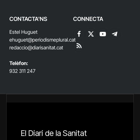
CONTACTA'NS
CONNECTA
Estel Huguet
Facebook
X
YouTube
Telegram
ehuguet
@periodismeplural.cat
(Twitter)
redaccio@diarisanitat.cat
RSS
Telèfon:
932 311 247