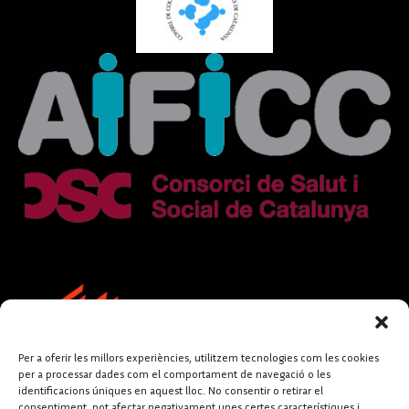
Per a oferir les millors experiències, utilitzem tecnologies com les cookies
per a processar dades com el comportament de navegació o les
identificacions úniques en aquest lloc. No consentir o retirar el
consentiment, pot afectar negativament unes certes característiques i