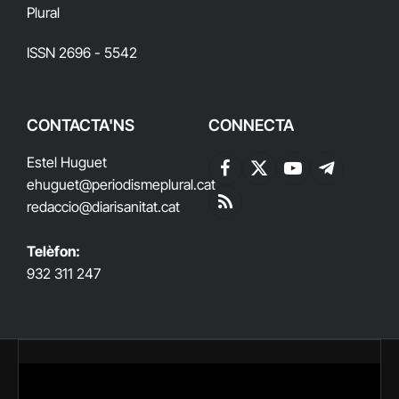
Plural
ISSN 2696 - 5542
CONTACTA'NS
CONNECTA
Estel Huguet
Facebook
X
YouTube
Telegram
ehuguet
@periodismeplural.cat
(Twitter)
redaccio@diarisanitat.cat
RSS
Telèfon:
932 311 247