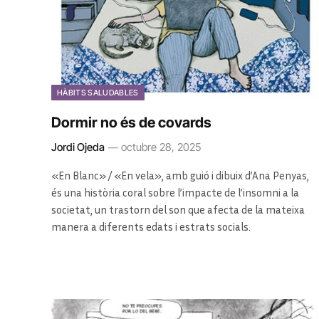
HÀBITS SALUDABLES
Dormir no és de covards
Jordi Ojeda
octubre 28, 2025
«En Blanc» / «En vela», amb guió i dibuix d’Ana Penyas,
és una història coral sobre l’impacte de l’insomni a la
societat, un trastorn del son que afecta de la mateixa
manera a diferents edats i estrats socials.