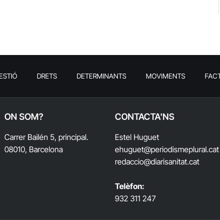
ESTIÓ
DRETS
DETERMINANTS
MOVIMENTS
FAC
ON SOM?
CONTACTA'NS
Carrer Bailén 5, principal.
Estel Huguet
08010, Barcelona
ehuguet
@periodismeplural.cat
redaccio@diarisanitat.cat
Telèfon:
932 311 247