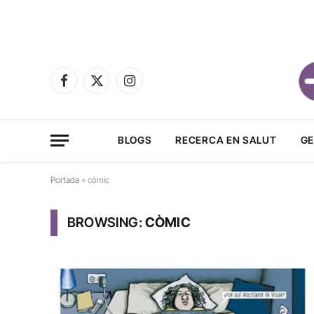
Facebook
X
Instagram
(Twitter)
BLOGS
RECERCA EN SALUT
GE
Portada
»
còmic
BROWSING:
CÒMIC