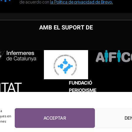
AMB EL SUPORT DE
FUNDACIÓ
PERIODISME
PLURAL
 a
ques en
ACCEPTAR
DE
unes