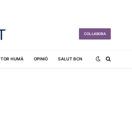
COL·LABORA
CTOR HUMÀ
OPINIÓ
SALUT BCN