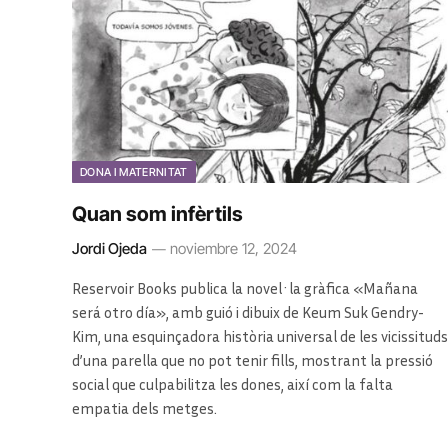
DONA I MATERNITAT
Quan som infèrtils
Jordi Ojeda
noviembre 12, 2024
Reservoir Books publica la novel·la gràfica «Mañana
será otro día», amb guió i dibuix de Keum Suk Gendry-
Kim, una esquinçadora història universal de les vicissituds
d’una parella que no pot tenir fills, mostrant la pressió
social que culpabilitza les dones, així com la falta
empatia dels metges.