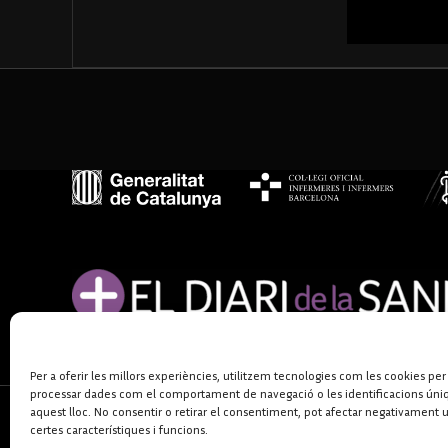
Per a oferir les millors experiències, utilitzem tecnologies com les cookies per
processar dades com el comportament de navegació o les identificacions úni
aquest lloc. No consentir o retirar el consentiment, pot afectar negativament 
certes característiques i funcions.