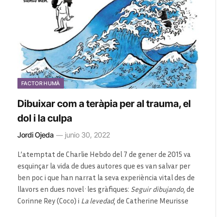
FACTOR HUMÀ
Dibuixar com a teràpia per al trauma, el
dol i la culpa
Jordi Ojeda
junio 30, 2022
L’atemptat de Charlie Hebdo del 7 de gener de 2015 va
esquinçar la vida de dues autores que es van salvar per
ben poc i que han narrat la seva experiència vital des de
llavors en dues novel·les gràfiques:
Seguir dibujando
, de
Corinne Rey (Coco) i
La levedad
, de Catherine Meurisse