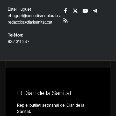
Estel Huguet
Facebook
X
YouTube
Telegram
ehuguet
@periodismeplural.cat
(Twitter)
redaccio@diarisanitat.cat
RSS
Telèfon:
932 311 247