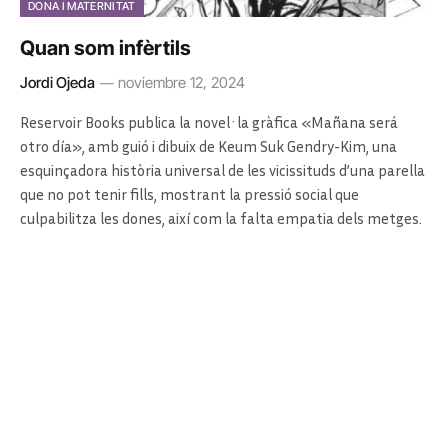
DONA I MATERNITAT
Quan som infèrtils
Jordi Ojeda
noviembre 12, 2024
Reservoir Books publica la novel·la gràfica «Mañana será
otro día», amb guió i dibuix de Keum Suk Gendry-Kim, una
esquinçadora història universal de les vicissituds d’una parella
que no pot tenir fills, mostrant la pressió social que
culpabilitza les dones, així com la falta empatia dels metges.