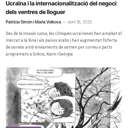
Ucraïna i la internacionalització del negoci
dels ventres de lloguer
Patricia Simón i Maria Volkova
abril 16, 2025
Des de la invasió russa, les clíniques ucraïneses han ampliat el
mercat a la Xina i als països àrabs i han augmentat l’oferta
de serveis amb enviaments de semen per correu o parts
programats a Grècia, Xipre i Geòrgia.