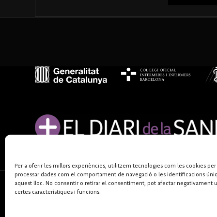
Per a oferir les millors experiències, utilitzem tecnologies com les cookies per
processar dades com el comportament de navegació o les identificacions úni
aquest lloc. No consentir o retirar el consentiment, pot afectar negativament 
certes característiques i funcions.