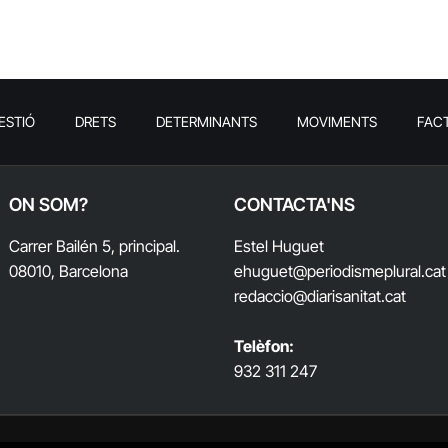
ESTIÓ
DRETS
DETERMINANTS
MOVIMENTS
FAC
ON SOM?
CONTACTA'NS
Carrer Bailén 5, principal.
Estel Huguet
08010, Barcelona
ehuguet
@periodismeplural.cat
redaccio@diarisanitat.cat
Telèfon:
932 311 247