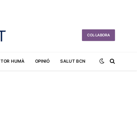
COL·LABORA
CTOR HUMÀ
OPINIÓ
SALUT BCN