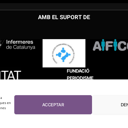
AMB EL SUPORT DE
FUNDACIÓ
PERIODISME
PLURAL
 a
ques en
ACCEPTAR
DE
unes
El Diari de la Sanitat, 2026