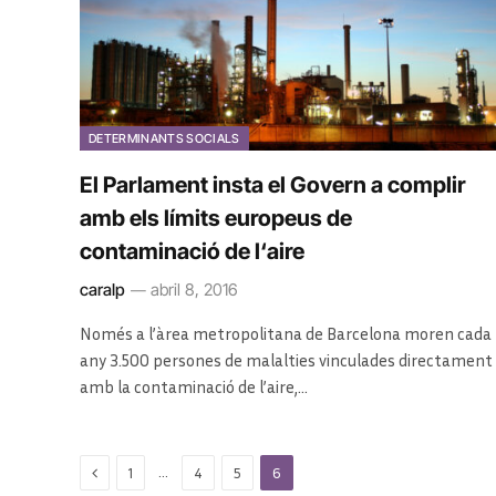
DETERMINANTS SOCIALS
El Parlament insta el Govern a complir
amb els límits europeus de
contaminació de l‘aire
caralp
abril 8, 2016
Només a l’àrea metropolitana de Barcelona moren cada
any 3.500 persones de malalties vinculades directament
amb la contaminació de l’aire,…
Previous
…
1
4
5
6