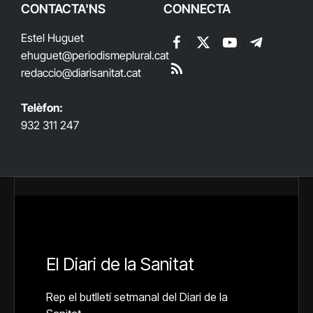
CONTACTA'NS
CONNECTA
Estel Huguet
Facebook
X
YouTube
Telegram
ehuguet
@periodismeplural.cat
(Twitter)
redaccio@diarisanitat.cat
RSS
Telèfon:
932 311 247