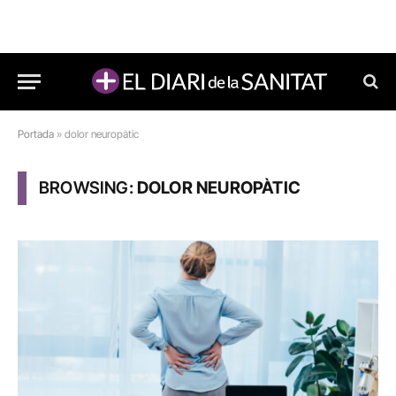
Portada
»
dolor neuropàtic
BROWSING:
DOLOR NEUROPÀTIC