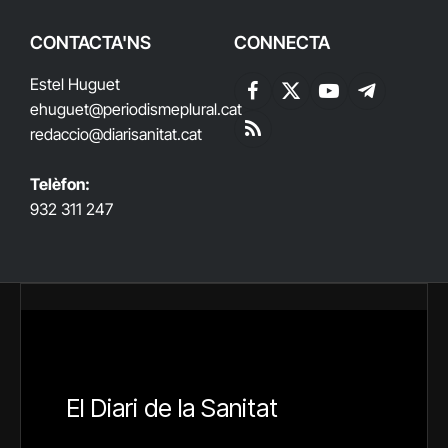
CONTACTA'NS
CONNECTA
Estel Huguet
Facebook
X
YouTube
Telegram
ehuguet
@periodismeplural.cat
(Twitter)
redaccio@diarisanitat.cat
RSS
Telèfon:
932 311 247