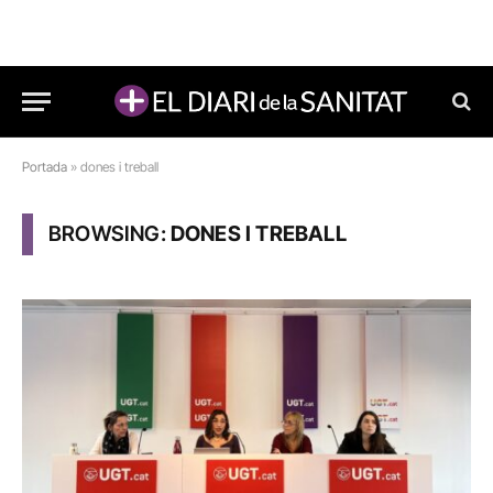
Portada
»
dones i treball
BROWSING:
DONES I TREBALL