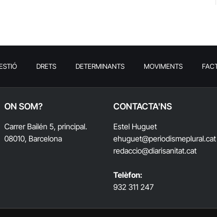
ESTIÓ
DRETS
DETERMINANTS
MOVIMENTS
FAC
ON SOM?
CONTACTA'NS
Carrer Bailén 5, principal.
Estel Huguet
08010, Barcelona
ehuguet
@periodismeplural.cat
redaccio@diarisanitat.cat
Telèfon:
932 311 247