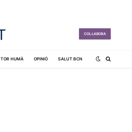
COL·LABORA
CTOR HUMÀ
OPINIÓ
SALUT BCN