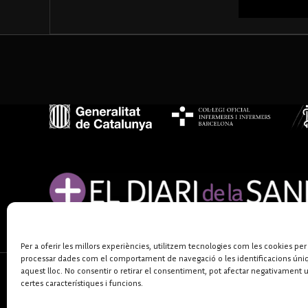
Per a oferir les millors experiències, utilitzem tecnologies com les cookies per
processar dades com el comportament de navegació o les identificacions úni
aquest lloc. No consentir o retirar el consentiment, pot afectar negativament 
certes característiques i funcions.