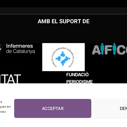
AMB EL SUPORT DE
FUNDACIÓ
PERIODISME
PLURAL
 a
ques en
ACCEPTAR
DE
unes