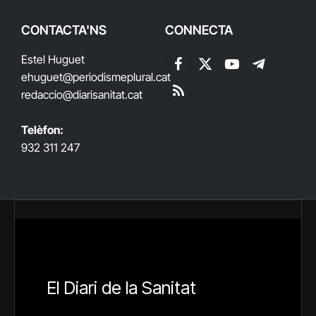
CONTACTA'NS
CONNECTA
Estel Huguet
Facebook
X
YouTube
Telegram
ehuguet
@periodismeplural.cat
(Twitter)
redaccio@diarisanitat.cat
RSS
Telèfon:
932 311 247