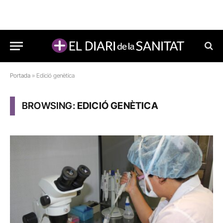
Portada
»
Edició genètica
BROWSING:
EDICIÓ GENÈTICA