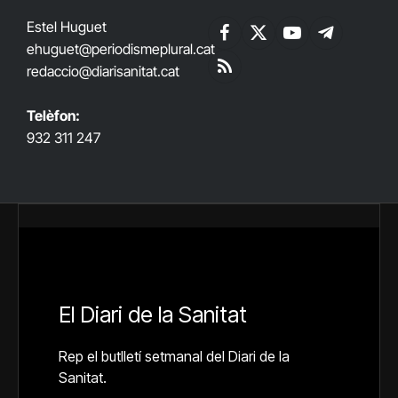
Estel Huguet
Facebook
X
YouTube
Telegram
ehuguet
@periodismeplural.cat
(Twitter)
redaccio@diarisanitat.cat
RSS
Telèfon:
932 311 247