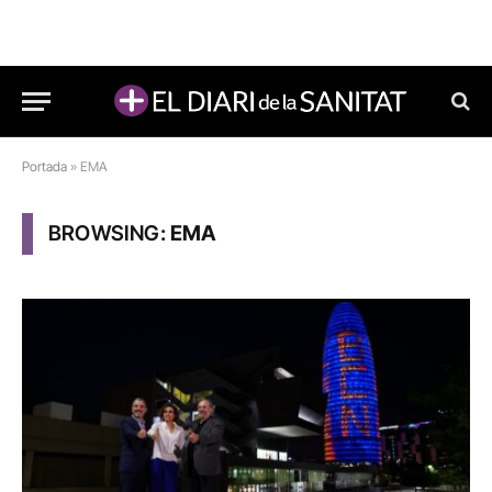
Portada
»
EMA
BROWSING:
EMA