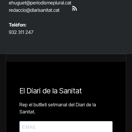
ehuguet
@periodismeplural.cat
(Twitter)
redaccio@diarisanitat.cat
RSS
Telèfon:
932 311 247