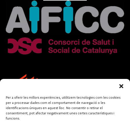
Per a oferir les millors experiències, utilitzem tecnologies com les cookies
per a processar dades com el comportament de navegació o les
identificacions úniques en aquest lloc. No consentir o retirar el
consentiment, pot afectar negativament unes certes característiques i
funcions.