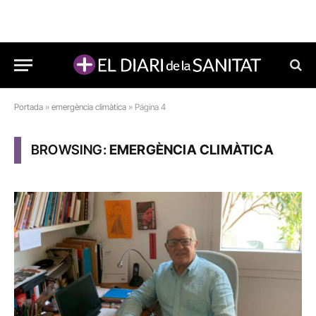
Portada
»
emergència climàtica
»
Página 4
BROWSING:
EMERGÈNCIA CLIMÀTICA