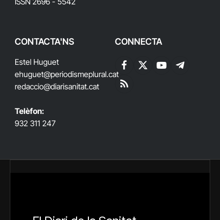
ISSN 2696 - 5542
CONTACTA'NS
CONNECTA
Estel Huguet
Facebook
X
YouTube
Telegram
ehuguet
@periodismeplural.cat
(Twitter)
redaccio@diarisanitat.cat
RSS
Telèfon:
932 311 247