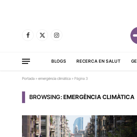
Facebook
X
Instagram
(Twitter)
BLOGS
RECERCA EN SALUT
GE
Portada
»
emergència climàtica
»
Página 3
BROWSING:
EMERGÈNCIA CLIMÀTICA