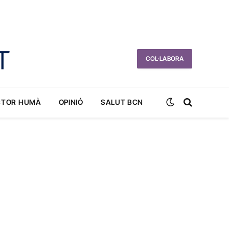
COL·LABORA
CTOR HUMÀ
OPINIÓ
SALUT BCN