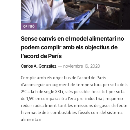
OPINIÓ
Sense canvis en el model alimentari no
podem complir amb els objectius de
l’acord de París
Carlos A. González
noviembre 16, 2020
Complir amb els objectius de l’acord de París
d’aconseguir un augment de temperatura per sota dels
2ºC a la fi de segle XXI i, si és possible, fins i tot per sota
de 1,5ºC en comparació a l’era pre-industrial, requereix
reduir radicalment tant les emissions de gasos d’efecte
hivernacle dels combustibles fòssils com del sistema
alimentari