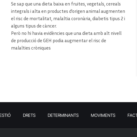
Se sap que una dieta baixa en fruites, vegetals, cereals
integrals i alta en productes d’origen animal augmenten
el risc de mortalitat, malaltia coronària, diabetis tipus 2 i
alguns tipus de càncer.
Però no hi havia evidències que una dieta amb alt nivell
de producció de GEH podia augmentar el risc de
malalties cròniques
ESTIÓ
DRETS
DETERMINANTS
MOVIMENTS
FAC