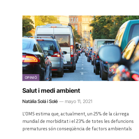
OPINIÓ
Salut i medi ambient
Natàlia Solá i Solé
mayo 11, 2021
L’OMS estima que, actualment, un 25% de la càrrega
mundial de morbiditat i el 23% de totes les defuncions
prematures són conseqüència de factors ambientals