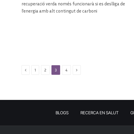
recuperació verda només funcionarà si es deslliga de
l’energia amb alt contingut de carboni
Previous
Next
1
2
3
4
BLOGS
RECERCA EN SALUT
G