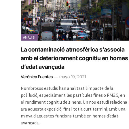
ANÀLISI
La contaminació atmosfèrica s’associa
amb el deteriorament cognitiu en homes
d’edat avançada
Verónica Fuentes
mayo 19, 2021
Nombrosos estudis han analitzat l’impacte de la
pol·lució, especialment les partícules fines o PM2.5, en
el rendiment cognitiu dels nens. Un nou estudi relaciona
ara aquesta exposició, fins i tot a curt termini, amb una
minva d’aquestes funcions també en homes d’edat
avançada.