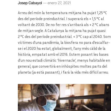
Josep Cabayol
enero 27, 2021
Arreu del món la temperatura mitjana ha pujat 1,25 °C
des del període preindustrial. I superarà els + 1,5 °C al
voltant de 2030. De no fer res s’arribarà als + 2 °C abans
de mitjan segle. A Catalunya la mitjana ha pujat quasi
2 °C des del període preindustrial. + 3 °C cap al 2040. Som
víctimes d’una pandèmia, la biosfera no para d’escalfar-
se i el 2020 ha estat, globalment, l’any més càlid de la
història, empatat amb el 2016. Estem posant les bases
d’un nou estadi climàtic ‘hivernacle’, menys habitable en
general, que convertirà en inhòspites moltes parts del
planeta (ja està passant), i farà la vida més difícil arreu.