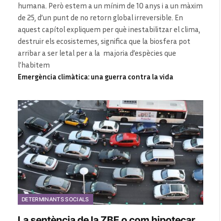
humana. Però estem a un mínim de 10 anys i a un màxim
de 25, d’un punt de no retorn global irreversible. En
aquest capítol expliquem per què inestabilitzar el clima,
destruir els ecosistemes, significa que la biosfera pot
arribar a ser letal per a la majoria d’espècies que
l’habitem
Emergència climàtica: una guerra contra la vida
DETERMINANTS SOCIALS
La sentència de la ZBE o com hipotecar