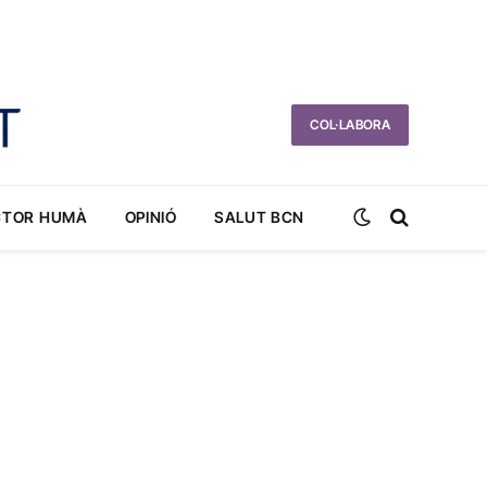
COL·LABORA
CTOR HUMÀ
OPINIÓ
SALUT BCN