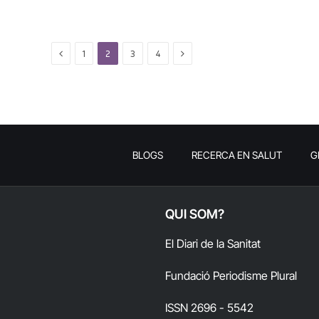
Previous
Next
1
2
3
4
BLOGS
RECERCA EN SALUT
G
QUI SOM?
El Diari de la Sanitat
Fundació Periodisme Plural
ISSN 2696 - 5542