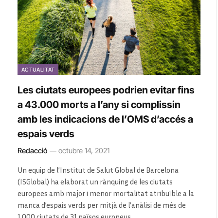
ACTUALITAT
Les ciutats europees podrien evitar fins
a 43.000 morts a l’any si complissin
amb les indicacions de l’OMS d’accés a
espais verds
Redacció
octubre 14, 2021
Un equip de l’Institut de Salut Global de Barcelona
(ISGlobal) ha elaborat un rànquing de les ciutats
europees amb major i menor mortalitat atribuïble a la
manca d’espais verds per mitjà de l’anàlisi de més de
1.000 ciutats de 31 països europeus