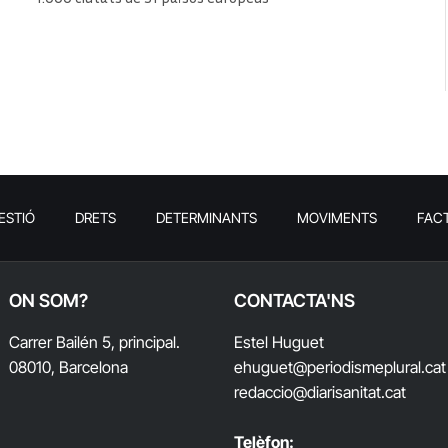
ESTIÓ
DRETS
DETERMINANTS
MOVIMENTS
FAC
ON SOM?
CONTACTA'NS
Carrer Bailén 5, principal.
Estel Huguet
08010, Barcelona
ehuguet
@periodismeplural.cat
redaccio@diarisanitat.cat
Telèfon: