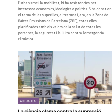
l’urbanisme i la mobilitat, hi ha resistències per
interessos econòmics, ideològics o polítics. S’ha donat en
el tema de les superilles, el tramvia i, ara, en la Zona de
Baixes Emissions de Barcelona (ZBE), totes elles
planificades amb els valors de la salut de totes les
persones, la seguretat i la lluita contra l’emergència
climàtica
ACTUALITAT
La ciència clama contra la supressió