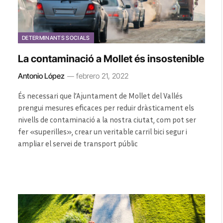
DETERMINANTS SOCIALS
La contaminació a Mollet és insostenible
Antonio López
febrero 21, 2022
És necessari que l’Ajuntament de Mollet del Vallés
prengui mesures eficaces per reduir dràsticament els
nivells de contaminació a la nostra ciutat, com pot ser
fer «superilles», crear un veritable carril bici segur i
ampliar el servei de transport públic