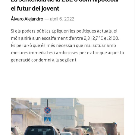
el futur del jovent
Álvaro Alejandro
abril 6, 2022
Si els poders públics apliquen les polítiques actuals, el
món anirà a un escalfament d’entre 2,3 i 2,7 °C el 2100.
És per això que és més necessari que mai actuar amb
mesures immediates i ambicioses per evitar que aquesta
generació condemni a la següent