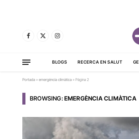
Facebook
X
Instagram
(Twitter)
BLOGS
RECERCA EN SALUT
GE
Portada
»
emergència climàtica
»
Página 2
BROWSING:
EMERGÈNCIA CLIMÀTICA