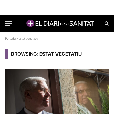
Portada
»
estat vegetatiu
BROWSING:
ESTAT VEGETATIU