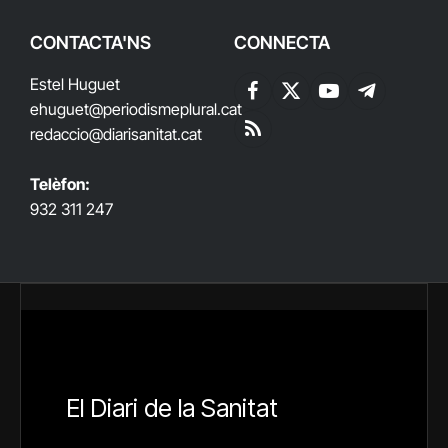
CONTACTA'NS
CONNECTA
Estel Huguet
Facebook
X
YouTube
Telegram
ehuguet
@periodismeplural.cat
(Twitter)
redaccio@diarisanitat.cat
RSS
Telèfon:
932 311 247