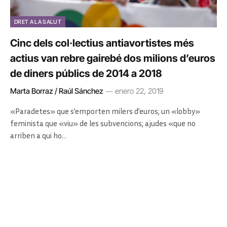
DRET A LA SALUT
Cinc dels col·lectius antiavortistes més
actius van rebre gairebé dos milions d’euros
de diners públics de 2014 a 2018
Marta Borraz / Raúl Sánchez
enero 22, 2019
«Paradetes» que s’emporten milers d’euros; un «lobby»
feminista que «viu» de les subvencions; ajudes «que no
arriben a qui ho…