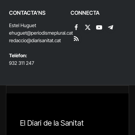
CONTACTA'NS
CONNECTA
Estel Huguet
Facebook
X
YouTube
Telegram
ehuguet
@periodismeplural.cat
(Twitter)
redaccio@diarisanitat.cat
RSS
Telèfon:
932 311 247