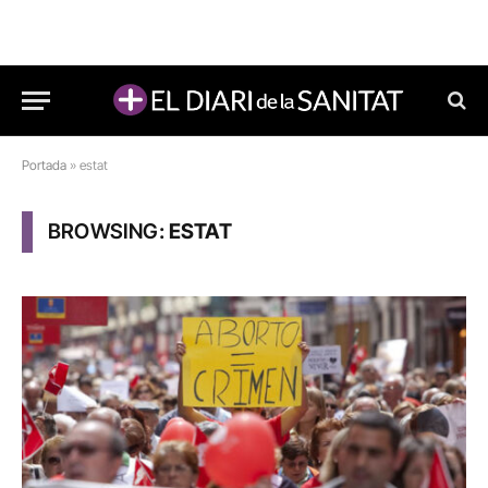
Portada
»
estat
BROWSING:
ESTAT