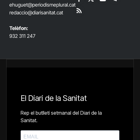
Facebook
X
YouTube
Telegram
ehuguet
@periodismeplural.cat
(Twitter)
redaccio@diarisanitat.cat
RSS
Telèfon:
932 311 247