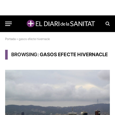
Portada
»
gasos efecte hivernacle
BROWSING:
GASOS EFECTE HIVERNACLE