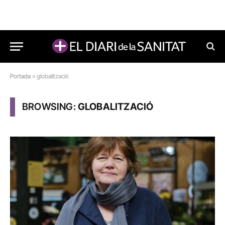
Portada
»
globalització
BROWSING:
GLOBALITZACIÓ