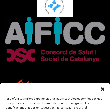
Per a oferir les millors experiències, utilitzem tecnologies com les cookies
per a processar dades com el comportament de navegació o les
identificacions úniques en aquest lloc. No consentir o retirar el