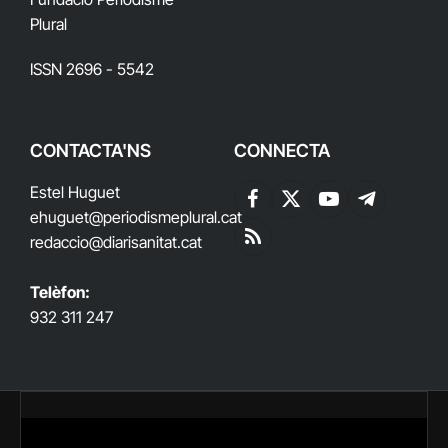
Plural
ISSN 2696 - 5542
CONTACTA'NS
CONNECTA
Estel Huguet
Facebook
X
YouTube
Telegram
ehuguet
@periodismeplural.cat
(Twitter)
redaccio@diarisanitat.cat
RSS
Telèfon:
932 311 247