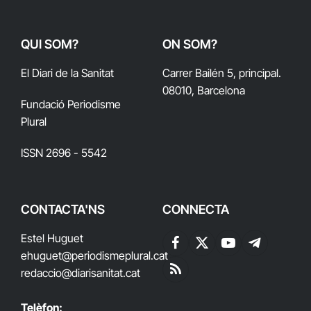
QUI SOM?
ON SOM?
El Diari de la Sanitat
Carrer Bailén 5, principal.
08010, Barcelona
Fundació Periodisme
Plural
ISSN 2696 - 5542
CONTACTA'NS
CONNECTA
Estel Huguet
Facebook
X
YouTube
Telegram
ehuguet
@periodismeplural.cat
(Twitter)
redaccio@diarisanitat.cat
RSS
Telèfon: