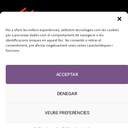
Per a oferir les millors experiències, utilitzem tecnologies com les cookies
per a processar dades com el comportament de navegació o les
identificacions úniques en aquest lloc. No consentir o retirar el
consentiment, pot afectar negativament unes certes característiques i
funcions.
FUNDACIÓ
PERIODISME
ACCEPTAR
PLURAL
DENEGAR
VEURE PREFERÈNCIES
El Diari de la Sanitat, 2026