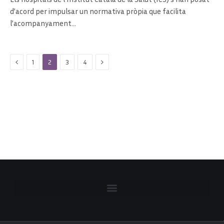
d’acord per impulsar un normativa pròpia que facilita
l’acompanyament…
Previous
Next
1
2
3
4