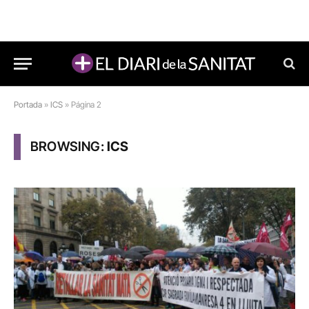
Portada
»
ICS
»
Página 2
BROWSING:
ICS