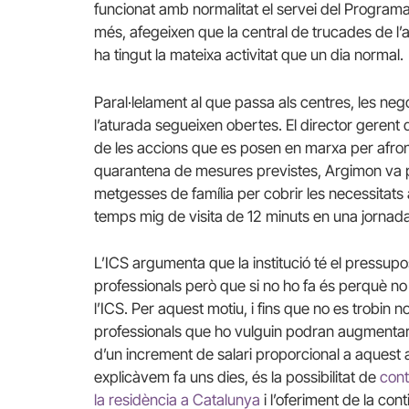
funcionat amb normalitat el servei del Programa
més, afegeixen que la central de trucades de l’at
ha tingut la mateixa activitat que un dia normal.
Paral·lelament al que passa als centres, les ne
l’aturada segueixen obertes. El director gerent
de les accions que es posen en marxa per afronta
quarantena de mesures previstes, Argimon va pa
metgesses de família per cobrir les necessitats ac
temps mig de visita de 12 minuts en una jornada 
L’ICS argumenta que la institució té el pressup
professionals però que si no ho fa és perquè no 
l’ICS. Per aquest motiu, i fins que no es trobin 
professionals que ho vulguin podran augmentar 
d’un increment de salari proporcional a aquest
explicàvem fa uns dies, és la possibilitat de
cont
la residència a Catalunya
i l’oferiment de la con