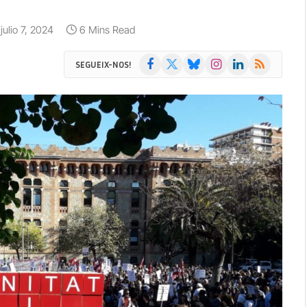
julio 7, 2024
6 Mins Read
Facebook
X
Bluesky
Instagram
LinkedIn
RSS
SEGUEIX-NOS!
(Twitter)