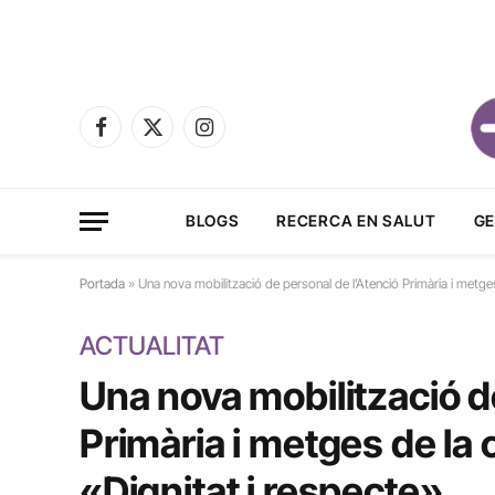
Facebook
X
Instagram
(Twitter)
BLOGS
RECERCA EN SALUT
GE
Portada
»
Una nova mobilització de personal de l’Atenció Primària i metg
ACTUALITAT
Una nova mobilització d
Primària i metges de l
«Dignitat i respecte»