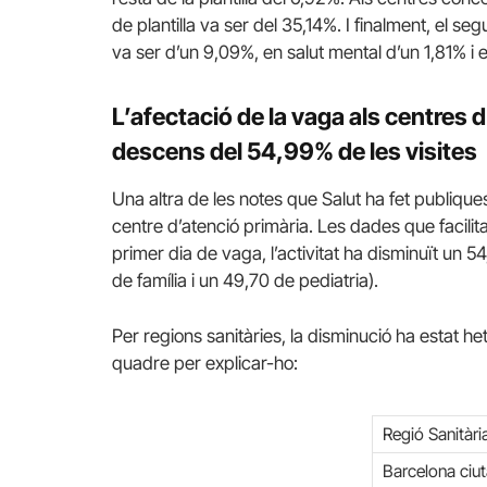
de plantilla va ser del 35,14%. I finalment, el se
va ser d’un 9,09%, en salut mental d’un 1,81% i e
L’afectació de la vaga als centres 
descens del 54,99% de les visites
Una altra de les notes que Salut ha fet publique
centre d’atenció primària. Les dades que facilita 
primer dia de vaga, l’activitat ha disminuït un 
de família i un 49,70 de pediatria).
Per regions sanitàries, la disminució ha estat he
quadre per explicar-ho:
Regió Sanitàri
Barcelona ciut