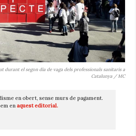
 durant el segon dia de vaga dels professionals sanitaris a
Catalunya / MC
disme en obert, sense murs de pagament.
quem en
aquest editorial.