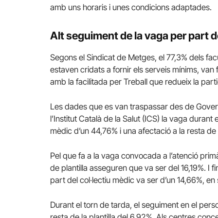
amb uns horaris i unes condicions adaptades.
Alt seguiment de la vaga per part 
Segons el Sindicat de Metges, el 77,3% dels fac
estaven cridats a fornir els serveis mínims, van 
amb la facilitada per Treball que redueix la parti
Les dades que es van traspassar des de Govern 
l’Institut Català de la Salut (ICS) la vaga durant
mèdic d’un 44,76% i una afectació a la resta de la
Pel que fa a la vaga convocada a l’atenció primà
de plantilla asseguren que va ser del 16,19%. I f
part del col·lectiu mèdic va ser d’un 14,66%, en 
Durant el torn de tarda, el seguiment en el pers
resta de la plantilla del 6,92%. Als centres conce