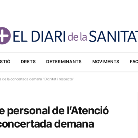
STIÓ
DRETS
DETERMINANTS
MOVIMENTS
FA
es de la concertada demana “Dignitat i respecte”
e personal de l’Atenció
a concertada demana