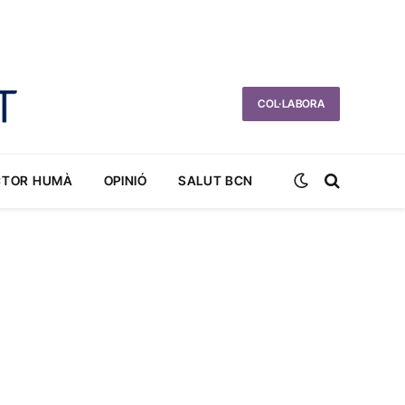
COL·LABORA
CTOR HUMÀ
OPINIÓ
SALUT BCN