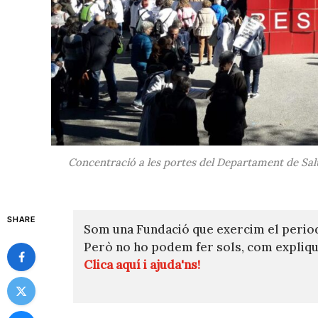
Concentració a les portes del Departament de Salut
SHARE
Som una Fundació que exercim el perio
Però no ho podem fer sols, com expli
Clica aquí i ajuda'ns!