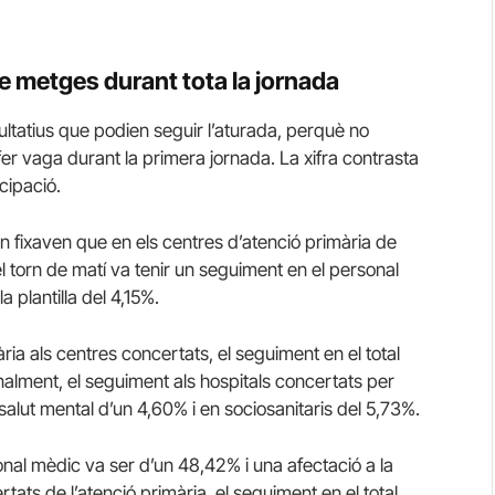
de metges durant tota la jornada
ultatius que podien seguir l’aturada, perquè no
fer vaga durant la primera jornada. La xifra contrasta
cipació.
fixaven que en els centres d’atenció primària de
 el torn de matí va tenir un seguiment en el personal
 plantilla del 4,15%.
ria als centres concertats, el seguiment en el total
inalment, el seguiment als hospitals concertats per
salut mental d’un 4,60% i en sociosanitaris del 5,73%.
onal mèdic va ser d’un 48,42% i una afectació a la
rtats de l’atenció primària, el seguiment en el total