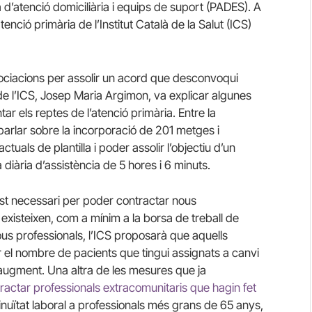
 d’atenció domiciliària i equips de suport (PADES). A
enció primària de l’Institut Català de la Salut (ICS)
gociacions per assolir un acord que desconvoqui
 de l’ICS, Josep Maria Argimon, va explicar algunes
r els reptes de l’atenció primària. Entre la
rlar sobre la incorporació de 201 metges i
tuals de plantilla i poder assolir l’objectiu d’un
diària d’assistència de 5 hores i 6 minuts.
ost necessari per poder contractar nous
existeixen, com a mínim a la borsa de treball de
nous professionals, l’ICS proposarà que aquells
el nombre de pacients que tingui assignats a canvi
 augment. Una altra de les mesures que ja
ractar professionals extracomunitaris que hagin fet
tinuïtat laboral a professionals més grans de 65 anys,