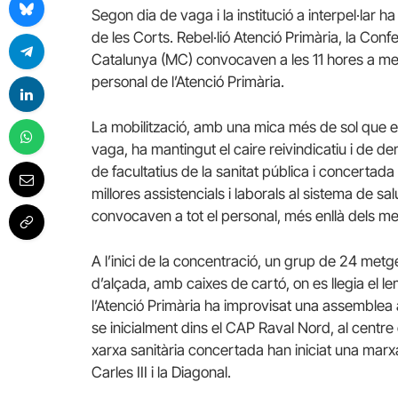
Segon dia de vaga i la institució a interpel·lar 
de les Corts. Rebel·lió Atenció Primària, la Con
Catalunya (MC) convocaven a les 11 hores a metg
personal de l’Atenció Primària.
La mobilització, amb una mica més de sol que el
vaga, ha mantingut el caire reivindicatiu i de 
de facultatius de la sanitat pública i concerta
millores assistencials i laborals al sistema de sa
convocaven a tot el personal, més enllà dels met
A l’inici de la concentració, un grup de 24 met
d’alçada, amb caixes de cartó, on es llegia el le
l’Atenció Primària ha improvisat una assemblea
se inicialment dins el CAP Raval Nord, al centre 
xarxa sanitària concertada han iniciat una marxa 
Carles III i la Diagonal.