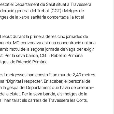
ha estat el Departament de Salut situat a Travessera
federació general del Treball (CGT) i Metges de
es de la xarxa sanitària concertada i a tot el
 rebut durant la primera de les cinc jornades de
denuncia. MC convocava així una concentració unitària
da amb motiu de la segona jornada de vaga per exigir
lut. Per la seva banda, CGT i Rebel·lió Primària
ges, de l’Atenció Primària.
ges i metgesses han construït un mur de 2,40 metres
ma “Dignitat i respecte”. En acabar, el personal de
 a la gespa del Departament que havia de celebrar-
de la ciutat. Per la seva banda, els metges de la
i han tallat els carrers de Travessera les Corts,