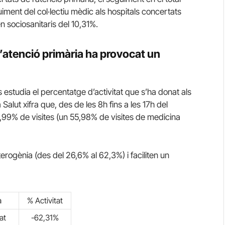
guiment del col·lectiu mèdic als hospitals concertats
n sociosanitaris del 10,31%.
d’atenció primària ha provocat un
s estudia el percentatge d’activitat que s’ha donat als
Salut xifra que, des de les 8h fins a les 17h del
54,99% de visites (un 55,98% de visites de medicina
terogènia (des del 26,6% al 62,3%) i faciliten un
a
% Activitat
at
-62,31%