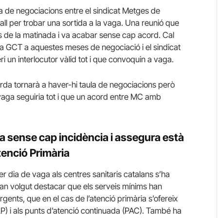
 de negociacions entre el sindicat Metges de
ball per trobar una sortida a la vaga. Una reunió que
s de la matinada i va acabar sense cap acord. Cal
la GCT a aquestes meses de negociació i el sindicat
i un interlocutor vàlid tot i que convoquin a vaga.
arda tornarà a haver-hi taula de negociacions però
vaga seguiria tot i que un acord entre MC amb
ga sense cap incidència i assegura està
tenció Primària
r dia de vaga als centres sanitaris catalans s’ha
an volgut destacar que els serveis mínims han
rgents, que en el cas de l’atenció primària s’ofereix
P) i als punts d’atenció continuada (PAC). També ha